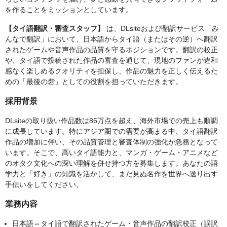
を作ることをミッションとしています。
【タイ語翻訳・審査スタッフ】
は、DLsiteおよび翻訳サービス「み
んなで翻訳」において、日本語からタイ語（またはその逆）へ翻訳
されたゲームや音声作品の品質を守るポジションです。翻訳の校正
や、タイ語で投稿された作品の審査を通じて、現地のファンが違和
感なく楽しめるクオリティを担保し、作品の魅力を正しく伝えるた
めの「最後の砦」としての役割を担っていただきます。
採用背景
DLsiteの取り扱い作品数は86万点を超え、海外市場での売上も順調
に成長しています。特にアジア圏での需要が高まる中、タイ語翻訳
作品の増加に伴い、その品質管理と審査体制の強化が急務となって
います。そこで、高いタイ語能力と、マンガ・ゲーム・アニメなど
のオタク文化への深い理解を併せ持つ方を募集します。あなたの語
学力と「好き」の知識を活かして、まだ見ぬ名作を世界へ送り出す
手伝いをしてください。
業務内容
日本語⇔タイ語で翻訳されたゲーム・音声作品の翻訳校正（誤訳