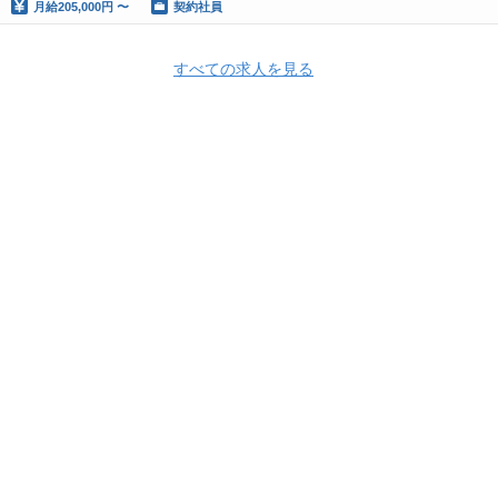
月給
205,000円 〜
契約社員
すべての求人を見る
株式会社viviON
株式会社viviON 採用情報
株式会社viviON の求人一覧
日本のゲームをタイへ届ける翻訳校正・審査スタッフ
HRMOS利用基本規約
プライバシーポリシー