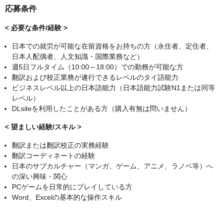
応募条件
< 必要な条件/経験 >
日本での就労が可能な在留資格をお持ちの方（永住者、定住者、
日本人配偶者、人文知識・国際業務など）
週5日フルタイム（10:00～18:00）での勤務が可能な方
翻訳および校正業務が遂行できるレベルのタイ語能力
ビジネスレベル以上の日本語能力（日本語能力試験N1または同等
レベル）
DLsiteを利用したことがある方（購入有無は問いません）
< 望ましい経験/スキル >
翻訳または翻訳校正の実務経験
翻訳コーディネートの経験
日本のサブカルチャー（マンガ、ゲーム、アニメ、ラノベ等）へ
の深い興味・関心
PCゲームを日常的にプレイしている方
Word、Excelの基本的な操作スキル