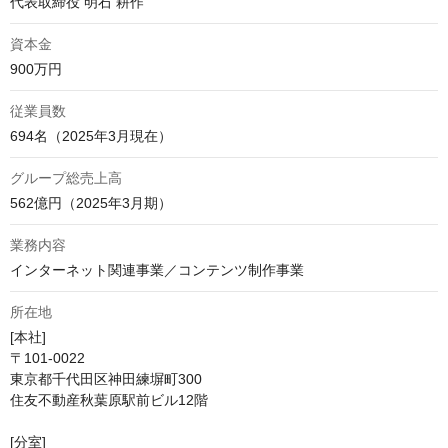
代表取締役 明石 耕作
資本金
900万円
従業員数
694名（2025年3月現在）
グループ総売上高
562億円（2025年3月期）
業務内容
インターネット関連事業／コンテンツ制作事業
所在地
[本社]

〒101-0022

東京都千代田区神田練塀町300

住友不動産秋葉原駅前ビル12階

[分室]
