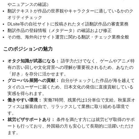
やニュアンスの確認）
翻訳テキストが作品の世界観やキャラクターに適しているかのク
オリティチェック
DLsite等の自社サイトに投稿されたタイ語翻訳作品の審査業務
翻訳作品の登録情報（メタデータ）の確認および修正
その他、海外向けサイト運営に関わる翻訳・チェック業務全般
このポジションの魅力
オタク知識が武器になる：
語学力だけでなく、ゲームやアニメ特
有の言い回しや文化背景への理解が重要視されるため、あなたの
「好き」を存分に活かせます。
グローバル展開への貢献：
自分がチェックした作品が海を越えて
タイのユーザーに届くため、日本文化の発信に直接貢献している
実感を得られます。
働きやすい環境：
実働7時間、残業代は1分単位で支給。秋葉原オ
フィスは服装自由で、リラックスして業務に取り組める環境で
す。
就労ビザサポートあり：
条件を満たす方には就労ビザ取得のサポ
ートも行っており、外国籍の方も安心して長期的に活躍いただけ
ます。