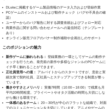
DLsiteに掲載するゲーム製品情報のデータ入力および登録作業
PCゲームのインストールおよび動作チェック（バグや不具合の確
認）
ユーザーからのバグ報告に対する調査依頼およびフォロー対応
商業作品に関する問い合わせメールへの返信対応（テンプレート
あり）
オンライン販売フロアのバナー制作補助や企画出しのサポート
このポジションの魅力
新作ゲームに触れられる：
登録業務の一環としてゲームの動作チ
ェックを行うため、発売前の新作や多様なジャンルのPCゲームに
イチ早く触れることができます。
正社員登用への道：
アルバイトからのスタートですが、意欲と実
績次第で契約社員、正社員へとステップアップできる制度が整っ
ています。
働きやすさとメリハリ：
実働7時間（10:00～18:00）で残業も月
平均20時間程度。プライベートやオタク活動の時間も大切にしな
がら働ける環境です。
一体感のあるチーム：
20～30代が中心のフラットな組織で、対面
でのコミュニケーションを大切にしています。アニメやゲームの