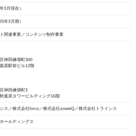
25年3月現在）
025年3月期）
ト関連事業／コンテンツ制作事業
神田練塀町300

葉原駅前ビル12階

区神田練塀町3

秋葉原タワービルディング16階
ス／株式会社forcs／株式会社zowieQ／株式会社トライシス
ホールディングス