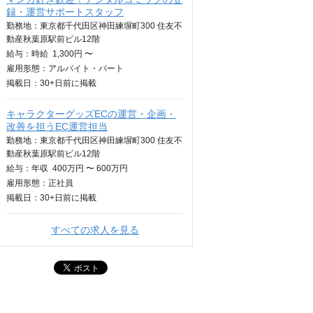
録・運営サポートスタッフ
勤務地：東京都千代田区神田練塀町300 住友不
動産秋葉原駅前ビル12階
給与：
時給
1,300円 〜
雇用形態：アルバイト・パート
掲載日：
30+日
前に掲載
キャラクターグッズECの運営・企画・
改善を担うEC運営担当
勤務地：東京都千代田区神田練塀町300 住友不
動産秋葉原駅前ビル12階
給与：
年収
400万円 〜 600万円
雇用形態：正社員
掲載日：
30+日
前に掲載
すべての求人を見る