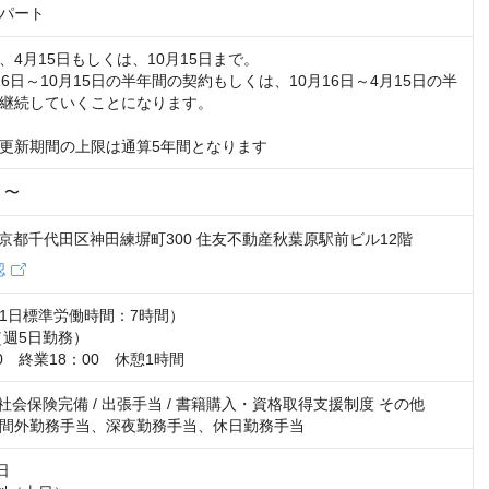
パート
4月15日もしくは、10月15日まで。

6日～10月15日の半年間の契約もしくは、10月16日～4月15日の半
継続していくことになります。

更新期間の上限は通算5年間となります
円 〜
2 東京都千代田区神田練塀町300 住友不動産秋葉原駅前ビル12階
認
1日標準労働時間：7時間）

週5日勤務）

0　終業18：00　休憩1時間
 社会保険完備 / 出張手当 / 書籍購入・資格取得支援制度 その他

間外勤務手当、深夜勤務手当、休日勤務手当

