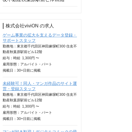
株式会社viviON の求人
ゲーム事業の拡大を支えるデータ登録・
サポートスタッフ
勤務地：東京都千代田区神田練塀町300 住友不
動産秋葉原駅前ビル12階
給与：
時給
1,300円 〜
雇用形態：アルバイト・パート
掲載日：
30+日
前に掲載
未経験可！同人・マンガ作品のサイト運
営・登録スタッフ
勤務地：東京都千代田区神田練塀町300 住友不
動産秋葉原駅前ビル12階
給与：
時給
1,300円 〜
雇用形態：アルバイト・パート
掲載日：
30+日
前に掲載
マンガ好き歓迎！デジタルコミックの登