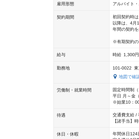
雇用形態
アルバイト・
初回契約時は、
契約期間
以降は、4月1
年間の契約を
※有期契約の
給与
時給
1,300
勤務地
101-002
地図で確
固定時間制（
労働制・就業時間
平日 月～金（
※始業10：0
交通費支給 /
待遇
【諸手当】時
年間休日124日
休日・休暇