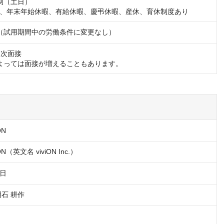
制（土日）

、年末年始休暇、有給休暇、慶弔休暇、産休、育休制度あり
（試用期間中の労働条件に変更なし）
1次面接

よっては面接が増えることもあります。
ON
N（英文名 viviON Inc.）
1日
明石 耕作