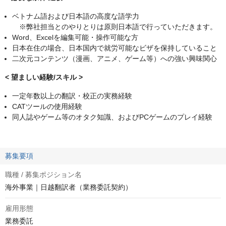
ベトナム語および日本語の高度な語学力
※弊社担当とのやりとりは原則日本語で行っていただきます。
Word、Excelを編集可能・操作可能な方
日本在住の場合、日本国内で就労可能なビザを保持していること
二次元コンテンツ（漫画、アニメ、ゲーム等）への強い興味関心
< 望ましい経験/スキル >
一定年数以上の翻訳・校正の実務経験
CATツールの使用経験
同人誌やゲーム等のオタク知識、およびPCゲームのプレイ経験
募集要項
職種 / 募集ポジション名
海外事業｜日越翻訳者（業務委託契約）
雇用形態
業務委託