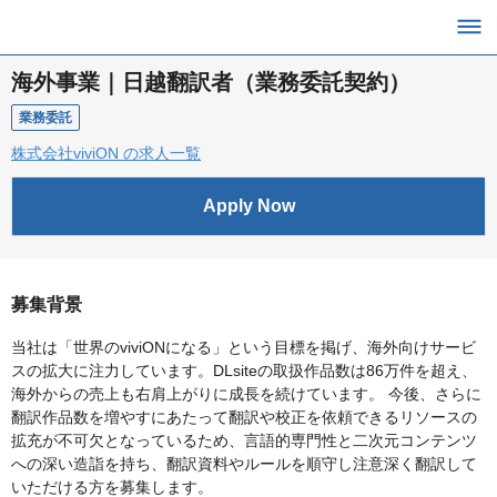
海外事業｜日越翻訳者（業務委託契約）
業務委託
株式会社viviON の求人一覧
Apply Now
募集背景
当社は「世界のviviONになる」という目標を掲げ、海外向けサービ
スの拡大に注力しています。DLsiteの取扱作品数は86万件を超え、
海外からの売上も右肩上がりに成長を続けています。 今後、さらに
翻訳作品数を増やすにあたって翻訳や校正を依頼できるリソースの
拡充が不可欠となっているため、言語的専門性と二次元コンテンツ
への深い造詣を持ち、翻訳資料やルールを順守し注意深く翻訳して
いただける方を募集します。