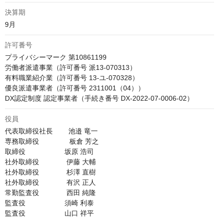
決算期
9月
許可番号
プライバシーマーク 第10861199

労働者派遣事業（許可番号 派13-070313）

有料職業紹介業（許可番号 13-ユ-070328）

優良派遣事業者（許可番号 2311001（04））

DX認定制度 認定事業者（手続き番号 DX-2022-07-0006-02）
役員
代表取締役社長        池邉 竜一

専務取締役　　　     板倉 芳之

取締役                    坂原 浩司

社外取締役              伊藤 大輔

社外取締役              杉澤 直樹

社外取締役              有沢 正人

常勤監査役              西田 純隆

監査役                    須崎 利泰

監査役                    山口 祥平