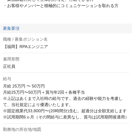
・お客様やメンバーと積極的にコミュニケーションを取れる方
募集要項
職種 / 募集ポジション名
【福岡】RPAエンジニア
雇用形態
正社員
給与
月給
25万円 〜 50万円
月給25万円〜50万円＋賞与年2回＋各種手当

※上記はあくまで入社時の給与です。過去の経験や能力を考慮し
て、当社規定により優遇いたします。

※固定残業代33,800円〜(20時間分)含む。超過分は全額支給します

※試用期間6ヵ月（その間給与に差異なし、賞与は試用期間後適用）
勤務地の所在地/地図