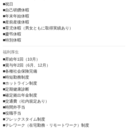
■祝日

■自己研鑽休暇

■年末年始休暇

■産前産後休暇

■育児休暇（男女ともに取得実績あり）

■慶弔休暇

■特別休暇
福利厚生
■昇給年1回（10月）

■賞与年2回（6月、12月）

■各種社会保険完備

■時短勤務制度

■ホットライン制度

■定期健康診断

■確定拠出年金制度

■交通費（社内規定あり）

■時間外手当

■役職手当

■フレックスタイム制度

■テレワーク（在宅勤務・リモートワーク）制度
