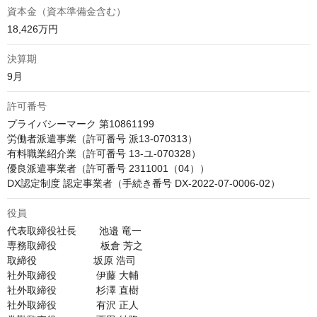
資本金（資本準備金含む）
18,426万円
決算期
9月
許可番号
プライバシーマーク 第10861199

労働者派遣事業（許可番号 派13-070313）

有料職業紹介業（許可番号 13-ユ-070328）

優良派遣事業者（許可番号 2311001（04））

DX認定制度 認定事業者（手続き番号 DX-2022-07-0006-02）
役員
代表取締役社長        池邉 竜一

専務取締役　　　     板倉 芳之

取締役                    坂原 浩司

社外取締役              伊藤 大輔

社外取締役              杉澤 直樹

社外取締役              有沢 正人
