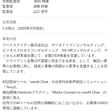
常勤監査役              西田 純隆

監査役                    須崎 利泰

監査役                    山口 祥平
従業員数
1,538人（2025年3月現在）
事業内容
ワークスアイディ株式会社は、データドリブンコンサルティング、
ビジネスプロセスコンサルティング、DX HRコンサルティング、デ
ジタル人材育成を通じて、企業のDX推進を支援しています。

「クライアント企業のIT課題に伴走できる存在」として、幅広い業
界のお客様に対し、技術と業務の両面から変革を支援することを目
指しています。

対話型AIツール「neoAI Chat」や次世代AI音声対話ソリューション
「Terry2」、

独自開発のkintoneプラグイン「Works Connect to neoAI Chat」の
提供に加え、

社内でのAIツールの活用も積極的におこないながら、お客様のAXの
実現に貢献しています。
