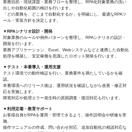
業務目的・現状課題・業務フローを整理し、RPA化対象業務の洗い
出しや自動化範囲の検討を行います。
「どの業務を、どこまで自動化するか」を明確にし、最適なRPAツ
ール・実装方針を決定します。
▼RPAシナリオ設計・開発
対象業務のルールや例外パターンを整理し、RPAシナリオの設計・
開発を行います。
業務アプリケーション、Excel、Webシステムなどと連携した自動化
処理を構築し、安定稼働を意識したロボット開発を行います。
▼テスト・本番導入・運用支援
テスト環境での動作検証を行い、業務要件を満たしているかを確
認。
本番環境へのリリース後は、運用状況を確認しながら改善・修正対
応を実施します。
障害対応や処理エラー発生時の原因調査・復旧対応も行います。
▼利用定着・教育サポート
お客様自身がRPAを運用・管理できるよう、操作説明会や研修を実
施。
操作マニュアルの作成、問い合わせ対応、追加自動化の相談対応な