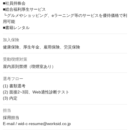
■社員持株会

■総合福利厚生サービス

┗グルメやショッピング、eラーニング等のサービスを優待価格で利
用可能

■書籍レンタル
加入保険
健康保険、厚生年金、雇用保険、労災保険
受動喫煙対策
屋内原則禁煙（喫煙室あり）
選考フロー
(1) 書類選考

(2) 面接2~3回、Web適性診断テスト

(3) 内定
担当
採用担当

E-mail / wid-c-resume@worksid.co.jp