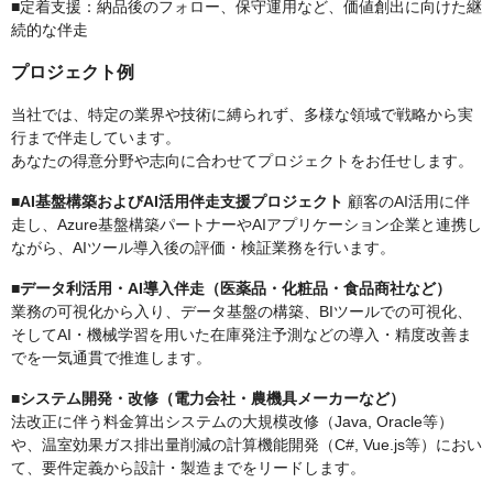
■定着支援：納品後のフォロー、保守運用など、価値創出に向けた継
続的な伴走
プロジェクト例
当社では、特定の業界や技術に縛られず、多様な領域で戦略から実
行まで伴走しています。
あなたの得意分野や志向に合わせてプロジェクトをお任せします。
■AI基盤構築およびAI活用伴走支援プロジェクト
顧客のAI活用に伴
走し、Azure基盤構築パートナーやAIアプリケーション企業と連携し
ながら、AIツール導入後の評価・検証業務を行います。
■データ利活用・AI導入伴走（医薬品・化粧品・食品商社など）
業務の可視化から入り、データ基盤の構築、BIツールでの可視化、
そしてAI・機械学習を用いた在庫発注予測などの導入・精度改善ま
でを一気通貫で推進します。
■システム開発・改修（電力会社・農機具メーカーなど）
法改正に伴う料金算出システムの大規模改修（Java, Oracle等）
や、温室効果ガス排出量削減の計算機能開発（C#, Vue.js等）におい
て、要件定義から設計・製造までをリードします。