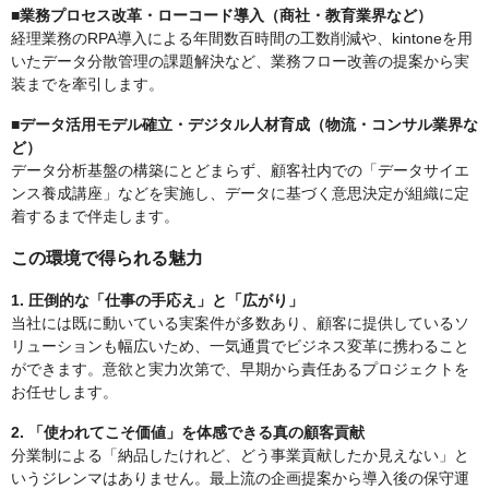
■業務プロセス改革・ローコード導入（商社・教育業界など）
経理業務のRPA導入による年間数百時間の工数削減や、kintoneを用
いたデータ分散管理の課題解決など、業務フロー改善の提案から実
装までを牽引します。
■データ活用モデル確立・デジタル人材育成（物流・コンサル業界な
ど）
データ分析基盤の構築にとどまらず、顧客社内での「データサイエ
ンス養成講座」などを実施し、データに基づく意思決定が組織に定
着するまで伴走します。
この環境で得られる魅力
1. 圧倒的な「仕事の手応え」と「広がり」
当社には既に動いている実案件が多数あり、顧客に提供しているソ
リューションも幅広いため、一気通貫でビジネス変革に携わること
ができます。意欲と実力次第で、早期から責任あるプロジェクトを
お任せします。
2. 「使われてこそ価値」を体感できる真の顧客貢献
分業制による「納品したけれど、どう事業貢献したか見えない」と
いうジレンマはありません。最上流の企画提案から導入後の保守運