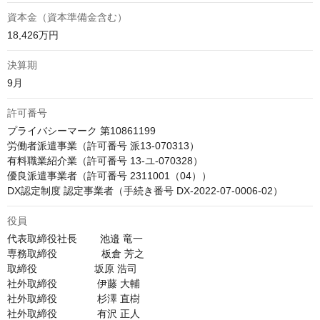
資本金（資本準備金含む）
18,426万円
決算期
9月
許可番号
プライバシーマーク 第10861199

労働者派遣事業（許可番号 派13-070313）

有料職業紹介業（許可番号 13-ユ-070328）

優良派遣事業者（許可番号 2311001（04））

DX認定制度 認定事業者（手続き番号 DX-2022-07-0006-02）
役員
代表取締役社長        池邉 竜一

専務取締役　　　     板倉 芳之

取締役                    坂原 浩司

社外取締役              伊藤 大輔

社外取締役              杉澤 直樹

社外取締役              有沢 正人
