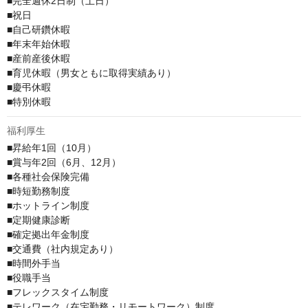
■完全週休2日制（土日）

■祝日

■自己研鑽休暇

■年末年始休暇

■産前産後休暇

■育児休暇（男女ともに取得実績あり）

■慶弔休暇

■特別休暇
福利厚生
■昇給年1回（10月）

■賞与年2回（6月、12月）

■各種社会保険完備

■時短勤務制度

■ホットライン制度

■定期健康診断

■確定拠出年金制度

■交通費（社内規定あり）

■時間外手当

■役職手当

■フレックスタイム制度

■テレワーク（在宅勤務・リモートワーク）制度
