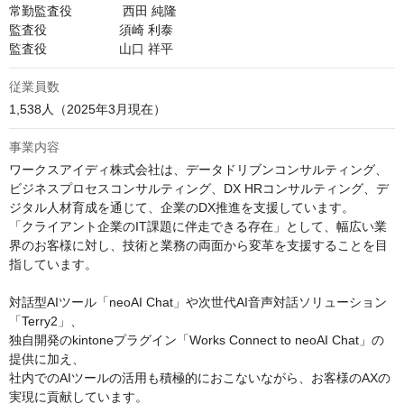
常勤監査役              西田 純隆

監査役                    須崎 利泰

監査役                    山口 祥平
従業員数
1,538人（2025年3月現在）
事業内容
ワークスアイディ株式会社は、データドリブンコンサルティング、
ビジネスプロセスコンサルティング、DX HRコンサルティング、デ
ジタル人材育成を通じて、企業のDX推進を支援しています。

「クライアント企業のIT課題に伴走できる存在」として、幅広い業
界のお客様に対し、技術と業務の両面から変革を支援することを目
指しています。

対話型AIツール「neoAI Chat」や次世代AI音声対話ソリューション
「Terry2」、

独自開発のkintoneプラグイン「Works Connect to neoAI Chat」の
提供に加え、

社内でのAIツールの活用も積極的におこないながら、お客様のAXの
実現に貢献しています。
