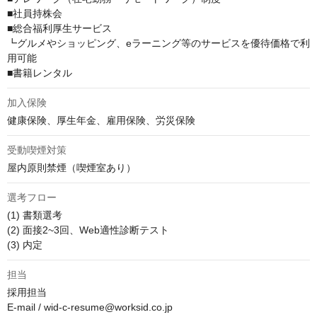
■社員持株会

■総合福利厚生サービス

┗グルメやショッピング、eラーニング等のサービスを優待価格で利
用可能

■書籍レンタル
加入保険
健康保険、厚生年金、雇用保険、労災保険
受動喫煙対策
屋内原則禁煙（喫煙室あり）
選考フロー
(1) 書類選考

(2) 面接2~3回、Web適性診断テスト

(3) 内定
担当
採用担当

E-mail / wid-c-resume@worksid.co.jp