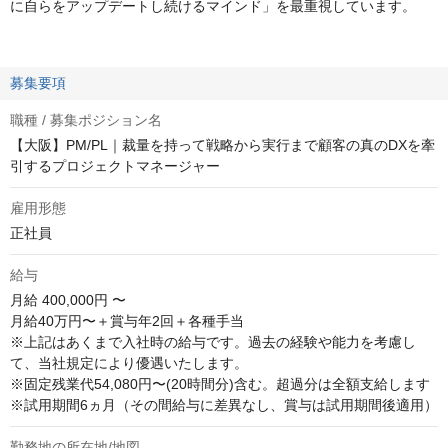
に自らをアップデートし続けるマインド」を最重視しています。
募集要項
職種 / 募集ポジション名
【大阪】PM/PL｜裁量を持って戦略から実行まで顧客の真のDXを牽
引するプロジェクトマネージャー
雇用形態
正社員
給与
月給
400,000円 〜
月給40万円〜＋賞与年2回＋各種手当

※上記はあくまで入社時の給与です。過去の経験や能力を考慮し
て、当社規定により優遇いたします。

※固定残業代54,080円〜(20時間分)含む。超過分は全額支給します

※試用期間6ヵ月（その間給与に差異なし、賞与は試用期間後適用）
勤務地の所在地/地図