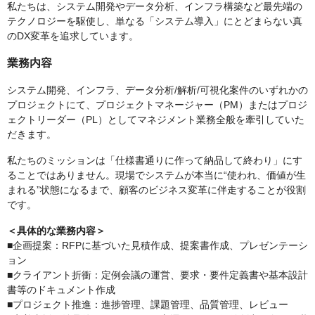
私たちは、システム開発やデータ分析、インフラ構築など最先端の
テクノロジーを駆使し、単なる「システム導入」にとどまらない真
のDX変革を追求しています。
業務内容
システム開発、インフラ、データ分析/解析/可視化案件のいずれかの
プロジェクトにて、プロジェクトマネージャー（PM）またはプロジ
ェクトリーダー（PL）としてマネジメント業務全般を牽引していた
だきます。
私たちのミッションは「仕様書通りに作って納品して終わり」にす
ることではありません。現場でシステムが本当に“使われ、価値が生
まれる”状態になるまで、顧客のビジネス変革に伴走することが役割
です。
＜具体的な業務内容＞
■企画提案：RFPに基づいた見積作成、提案書作成、プレゼンテーシ
ョン
■クライアント折衝：定例会議の運営、要求・要件定義書や基本設計
書等のドキュメント作成
■プロジェクト推進：進捗管理、課題管理、品質管理、レビュー