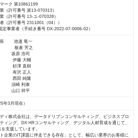
ク 第10861199

（許可番号 派13-070313）

許可番号 13-ユ-070328）

（許可番号 2311001（04））

定事業者（手続き番号 DX-2022-07-0006-02）
      池邉 竜一

     板倉 芳之

          坂原 浩司

        伊藤 大輔

        杉澤 直樹

        有沢 正人

        西田 純隆

          須崎 利泰

          山口 祥平
025年3月現在）
ディ株式会社は、データドリブンコンサルティング、ビジネスプロ
ティング、DX HRコンサルティング、デジタル人材育成を通じて、
進を支援しています。

ト企業のIT課題に伴走できる存在」として、幅広い業界のお客様に