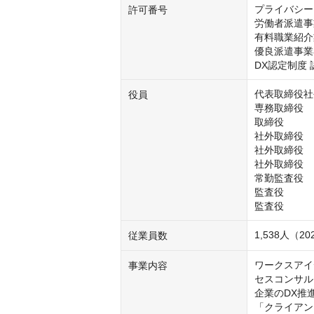
プライバシーマー
許可番号
労働者派遣事業
有料職業紹介業（
優良派遣事業者
DX認定制度 認
代表取締役社長  
役員
専務取締役　　　
取締役          
社外取締役      
社外取締役      
社外取締役      
常勤監査役      
監査役          
監査役          
1,538人（2
従業員数
ワークスアイ
事業内容
セスコンサル
企業のDX推
「クライアン