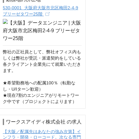
530-0001 大阪府大阪市北区梅田2-4-9
ブリーゼタワー25階
弊社の正社員として、弊社オフィス内も
しくは弊社が受託・派遣契約をしている
各クライアント企業先にて就業いただき
ます。

★希望勤務地への配属100％（転勤な
し・U/Iターン歓迎）

★現在7割のエンジニアがリモートワー
ク中です（プロジェクトによります）
ワークスアイディ株式会社 の求人
【大阪／配属先はあなたの強み次第】イ
ンフラ・開発・ローコード。次なる専門