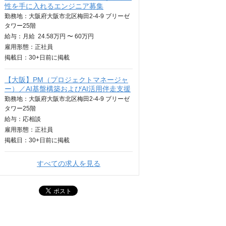
性を手に入れるエンジニア募集
勤務地：大阪府大阪市北区梅田2-4-9 ブリーゼ
タワー25階
給与：
月給
24.58万円 〜 60万円
雇用形態：正社員
掲載日：
30+日
前に掲載
【大阪】PM（プロジェクトマネージャ
ー）／AI基盤構築およびAI活用伴走支援
勤務地：大阪府大阪市北区梅田2-4-9 ブリーゼ
タワー25階
給与：
応相談
雇用形態：正社員
掲載日：
30+日
前に掲載
すべての求人を見る