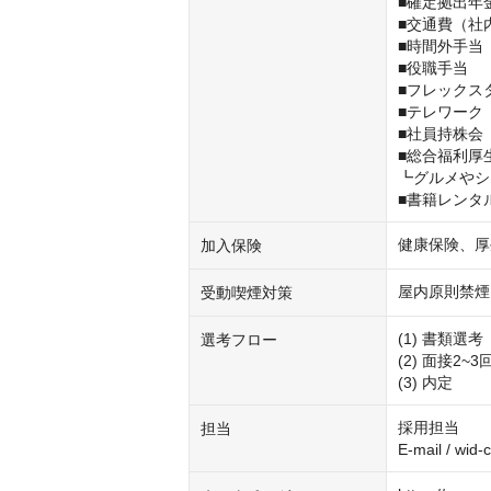
■確定拠出年金
■交通費（社
■時間外手当

■役職手当

■フレックス
■テレワーク
■社員持株会

■総合福利厚
┗グルメやシ
■書籍レンタ
健康保険、厚
加入保険
屋内原則禁煙
受動喫煙対策
(1) 書類選考

選考フロー
(2) 面接2~
(3) 内定
採用担当

担当
E-mail / wid