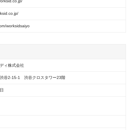
orksid.co.jp/
ksid.co.jp/
com/worksidsaiyo
ディ株式会社
谷2-15-1　渋谷クロスタワー23階
9日