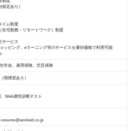
制度

内規定あり）

タイム制度

（在宅勤務・リモートワーク）制度

生サービス

ョッピング、eラーニング等のサービスを優待価格で利用可能

ル
生年金、雇用保険、労災保険
（喫煙室あり）
3回、Web適性診断テスト

-c-resume@worksid.co.jp