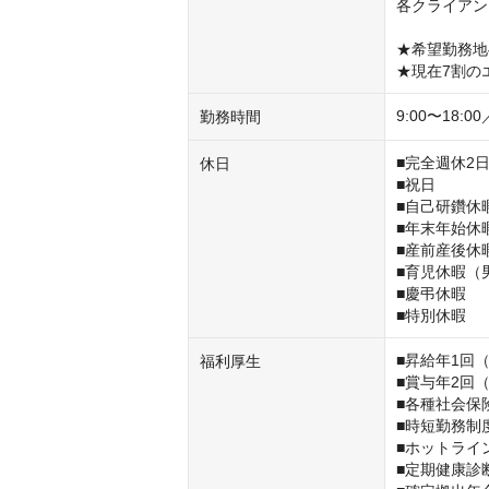
各クライアン
★希望勤務地へ
★現在7割の
9:00〜18
勤務時間
■完全週休2日
休日
■祝日

■自己研鑽休暇
■年末年始休暇
■産前産後休暇
■育児休暇（
■慶弔休暇

■特別休暇
■昇給年1回（
福利厚生
■賞与年2回（
■各種社会保険
■時短勤務制度
■ホットライン
■定期健康診断