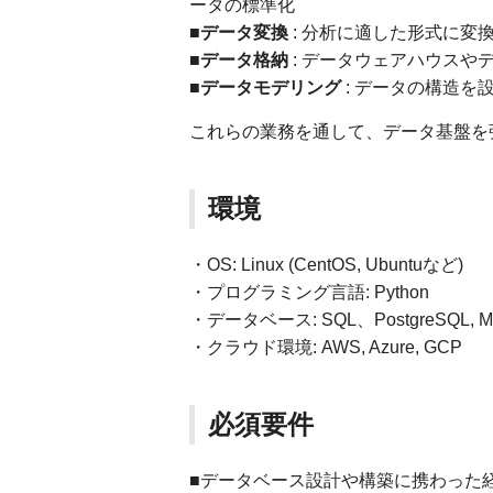
ータの標準化
■データ変換
: 分析に適した形式に変
■データ格納
: データウェアハウスや
■データモデリング
: データの構造を
これらの業務を通して、データ基盤を
環境
・OS: Linux (CentOS, Ubuntuなど)
・プログラミング言語: Python
・データベース: SQL、PostgreSQL, MySQL
・クラウド環境: AWS, Azure, GCP
必須要件
■データベース設計や構築に携わった