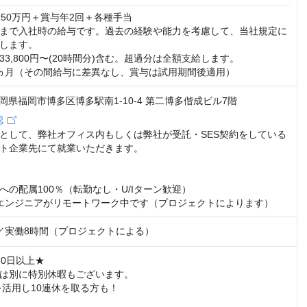
50万円＋賞与年2回＋各種手当

まで入社時の給与です。過去の経験や能力を考慮して、当社規定に
します。

3,800円〜(20時間分)含む。超過分は全額支給します。

ヵ月（その間給与に差異なし、賞与は試用期間後適用）
6 福岡県福岡市博多区博多駅南1-10-4 第二博多偕成ビル7階
認
として、弊社オフィス内もしくは弊社が受託・SES契約をしている
ト企業先にて就業いただきます。

の配属100％（転勤なし・U/Iターン歓迎）

エンジニアがリモートワーク中です（プロジェクトによります）
:00／実働8時間（プロジェクトによる）
0日以上★

は別に特別休暇もございます。

を活用し10連休を取る方も！
