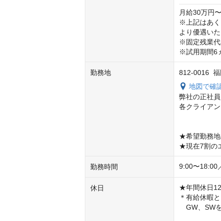
月給30万円〜
※上記はあく
より優遇いた
※固定残業代3
※試用期間6
勤務地
812-001
地図で確
弊社の正社員
各クライアン
★希望勤務地へ
★現在7割の
9:00〜18
勤務時間
★年間休日12
休日
＊有給休暇と
　GW、SW