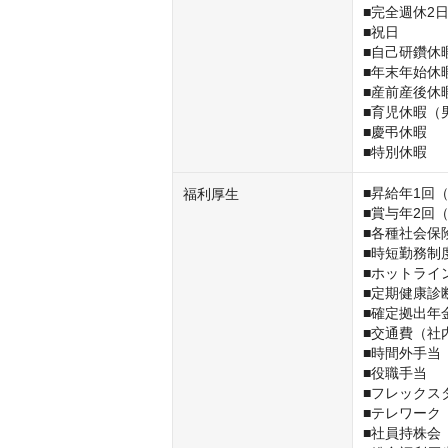
■完全週休2日
■祝日

■自己研鑽休暇
■年末年始休暇
■産前産後休暇
■育児休暇（
■慶弔休暇

■特別休暇
■昇給年1回（
福利厚生
■賞与年2回（
■各種社会保険
■時短勤務制度
■ホットライン
■定期健康診断
■確定拠出年金
■交通費（社
■時間外手当

■役職手当

■フレックス
■テレワーク
■社員持株会
