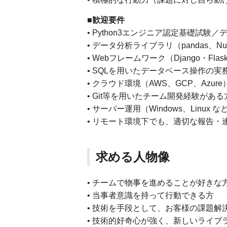
■歓迎要件
• Python3エンジニア認定基礎試
• データ分析ライブラリ（pandas、Num
• Webフレームワーク（Django・F
• SQLを用いたデータベース操作の
• クラウド環境（AWS、GCP、Azu
• Git等を用いたチーム開発経験がある
• サーバー運用（Windows、Linu
• リモート環境下でも、適切な報告
求める人物像
• チームで物事を進めることが好きな
• 当事者意識を持って行動できる方
• 技術を手段として、お客様の課題
• 技術的好奇心が強く、新しいライ