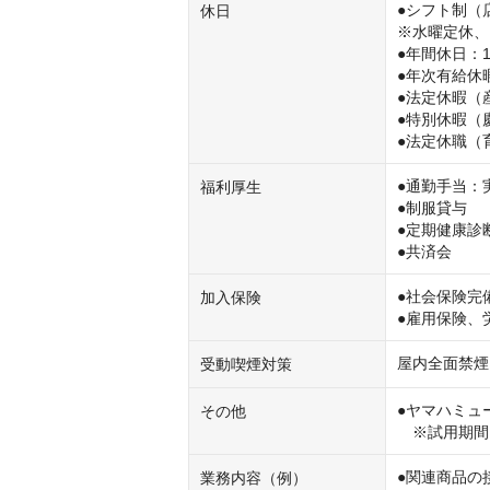
●シフト制（
休日
※水曜定休、
●年間休日：1
●年次有給休暇
●法定休暇（
●特別休暇（
●法定休職（
●通勤手当：
福利厚生
●制服貸与

●定期健康診断
●共済会
●社会保険完
加入保険
●雇用保険、
屋内全面禁煙
受動喫煙対策
●ヤマハミュ
その他
　※試用期間
●関連商品の
業務内容（例）