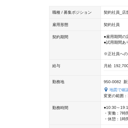
職種 / 募集ポジション
契約社員_店
雇用形態
契約社員
●雇用期間の
契約期間
●試用期間あ
※正社員への
給与
月給
192,7
勤務地
950-008
地図で確
変更の範囲：
●10:30～19:1
勤務時間
・実働：7時間
・休憩：1時