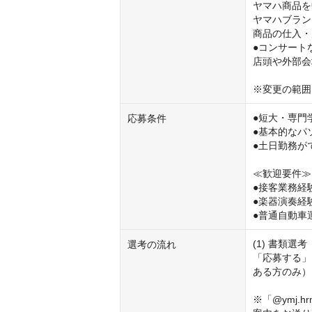
ヤマハ商品を
ヤマハブラン
商品の仕入・
●コンサート
店頭や外部会
※変更の範囲
●短大・専門
応募条件
●基本的なパソ
●土日勤務が
≪歓迎要件≫

●接客業務経験
●楽器演奏経験
●普通自動車
(1) 書類選考

選考の流れ
「応募する」
ある方のみ）
※「@ymj.