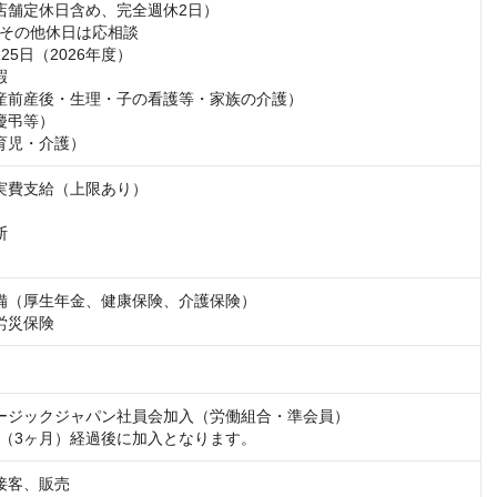
店舗定休日含め、完全週休2日）

その他休日は応相談

25日（2026年度）



産前産後・生理・子の看護等・家族の介護）

慶弔等）

育児・介護）
実費支給（上限あり）



備（厚生年金、健康保険、介護保険）

労災保険
ージックジャパン社員会加入（労働組合・準会員）

（3ヶ月）経過後に加入となります。
接客、販売
