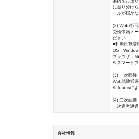
案内をお送り
に振り分けら
ールが届かな
(2) Web適正
受検依頼メー
ださい

■利用推奨環境
OS：Windows
ブラウザ：Micro
※スマートフ
(3) 一次面接

Web試験通
※Teams
(4) 二次面
一次選考通過
会社情報