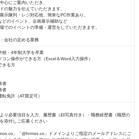
中心にご案内いただき、

ドの魅力を伝えていただきます。

展示陳列・レジ対応他、簡単なPC作業あり。

などのイベント、企画展示補助など

場でのイベントの準備・運営をしていただきます。

：会社の定める業務
学校・4年制大学を卒業

コン操作ができる方（Excel＆Word入力操作）

できる方

者

者

運転免許（AT限定可）
より必要項目を入力、履歴書（顔写真付き）・職務経歴書（職歴の
を添付しご応募ください

hrmos.co」「@hrmos.co」ドメインよりご指定のメールアドレスにご