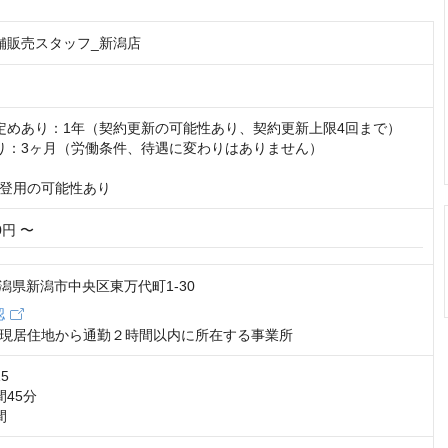
舗販売スタッフ_新潟店
定めあり：1年（契約更新の可能性あり、契約更新上限4回まで）

り：3ヶ月（労働条件、待遇に変わりはありません）

登用の可能性あり
00円 〜
2 新潟県新潟市中央区東万代町1-30
認
現居住地から通勤２時間以内に所在する事業所
5

45分

間