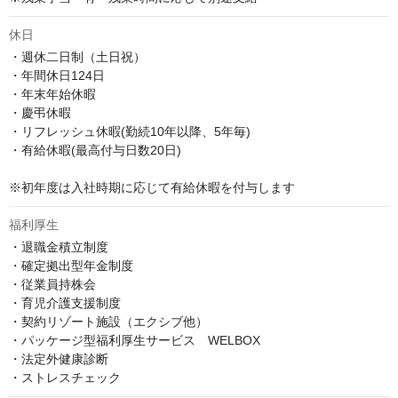
休日
・週休二日制（土日祝）

・年間休日124日

・年末年始休暇

・慶弔休暇

・リフレッシュ休暇(勤続10年以降、5年毎)

・有給休暇(最高付与日数20日)

※初年度は入社時期に応じて有給休暇を付与します
福利厚生
・退職金積立制度

・確定拠出型年金制度

・従業員持株会

・育児介護支援制度

・契約リゾート施設（エクシブ他）

・パッケージ型福利厚生サービス　WELBOX

・法定外健康診断

・ストレスチェック