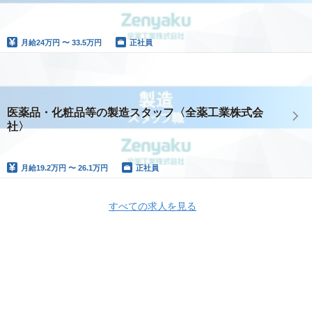
月給
24万円 〜 33.5万円
正社員
医薬品・化粧品等の製造スタッフ〈全薬工業株式会
社〉
月給
19.2万円 〜 26.1万円
正社員
すべての求人を見る