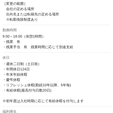
［変更の範囲］

　会社の定める場所

　出向先または転籍先の定める場所

﻿　※転勤免除制度あり
勤務時間
9:00～18:00（休憩1時間）

・残業　有

・残業手当　有　残業時間に応じて別途支給
休日
・週休二日制（土日祝）

・年間休日124日

・年末年始休暇

・慶弔休暇

・リフレッシュ休暇(勤続10年以降、5年毎)

・有給休暇(最高付与日数20日)

※初年度は入社時期に応じて有給休暇を付与します
福利厚生