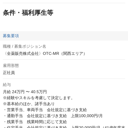
条件・福利厚生等
募集要項
職種 / 募集ポジション名
〈全薬販売株式会社〉OTC-MR（関西エリア）
雇用形態
正社員
給与
月給
24万円 〜 40.5万円
※経験やスキルを考慮して決定します。

※基本給のほか、諸手当あり

・営業手当、車両手当　会社規定に基づき支給

・通勤手当　会社規定に基づき支給　上限100,000円/月

・残業手当　残業時間に応じて支給

・住宅手当　会社規定に基づき支給　上限20,000円/月（41歳年度末