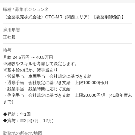
職種 / 募集ポジション名
〈全薬販売株式会社〉OTC-MR（関西エリア）【要薬剤師免許】
雇用形態
正社員
給与
月給
24.5万円 〜 40.5万円
※経験やスキルを考慮して決定します。

※基本給のほか、諸手当あり

・営業手当、車両手当　会社規定に基づき支給

・通勤手当　会社規定に基づき支給　上限100,000円/月

・残業手当　残業時間に応じて支給

・住宅手当　会社規定に基づき支給　上限20,000円/月（41歳年度末
まで）

◆昇給：年1回

◆賞与：年2回(7月、12月)
勤務地の所在地/地図