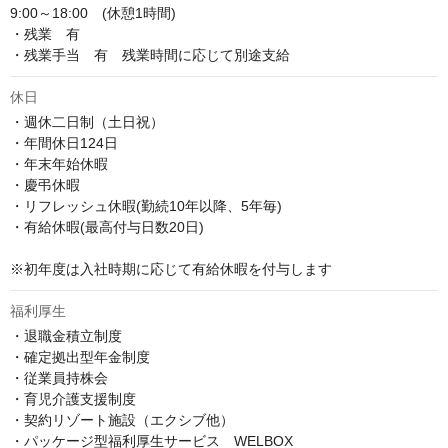
9:00～18:00　(休憩1時間)

・残業　有

・残業手当　有　残業時間に応じて別途支給
休日
・週休二日制（土日祝）

・年間休日124日

・年末年始休暇

・慶弔休暇

・リフレッシュ休暇(勤続10年以降、5年毎)

・有給休暇(最高付与日数20日)

※初年度は入社時期に応じて有給休暇を付与します
福利厚生
・退職金積立制度

・確定拠出型年金制度

・従業員持株会

・育児介護支援制度

・契約リゾート施設（エクシブ他）

・パッケージ型福利厚生サービス　WELBOX
