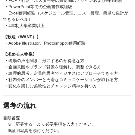
・POP・什器・ポスター等の販促物のデザインおよび制作経験
・PowerPoint等での企画書作成経験
・Excel使用経験（スケジュール管理、コスト管理、簡単な集計が
できるレベル）
・4年制大学卒業以上
【歓迎（WANT）】
・Adobe Illustrator、Photoshopの使用経験
【求める人物像】
・現場の声を聞き、形にするのが得意な方
・企画意図やブランド背景を理解し、調整できる方
・論理的思考、定量的思考でビジネスにアプローチできる方
・社内外のメンバーと円滑なコミュニケーションが取れる方
・変化を楽しむ柔軟性とチャレンジ精神を持つ方
選考の流れ
書類審査
※「応募する」より必要事項を入力ください。
※証明写真を添付ください。