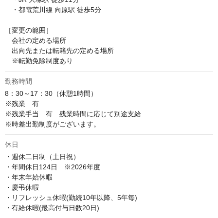
　・都電荒川線 向原駅 徒歩5分

［変更の範囲］

　会社の定める場所

　出向先または転籍先の定める場所

　※転勤免除制度あり
勤務時間
8：30～17：30（休憩1時間）

※残業　有

※残業手当　有　残業時間に応じて別途支給

※時差出勤制度がございます。
休日
・週休二日制（土日祝）

・年間休日124日　※2026年度

・年末年始休暇

・慶弔休暇

・リフレッシュ休暇(勤続10年以降、5年毎)

・有給休暇(最高付与日数20日)
