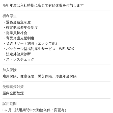
※初年度は入社時期に応じて有給休暇を付与します
福利厚生
・退職金積立制度

・確定拠出型年金制度

・従業員持株会

・育児介護支援制度

・契約リゾート施設（エクシブ他）

・パッケージ型福利厚生サービス　WELBOX

・法定外健康診断

・ストレスチェック
加入保険
雇用保険、健康保険、労災保険、厚生年金保険
受動喫煙対策
屋内全面禁煙
試用期間
6ヶ月（試用期間中の勤務条件：変更有）
