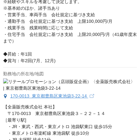
※経験やスキルを考慮して決定します。

※基本給のほか、諸手当あり

・営業手当、車両手当　会社規定に基づき支給

・通勤手当　会社規定に基づき支給　上限100,000円/月

・残業手当　残業時間に応じて支給

・住宅手当　会社規定に基づき支給　上限20,000円/月（41歳年度末
まで）

◆昇給：年1回

◆賞与：年2回(7月、12月)
勤務地の所在地/地図
170-0013 東京都豊島区東池袋3-22-14
【全薬販売株式会社 本社】

　〒170-0013　東京都豊島区東池袋３－２２－１４

［最寄り駅]

　・JR・東武・西武・東京メトロ 池袋駅東口 徒歩15分

　・東京メトロ有楽町線 東池袋駅 徒歩10分

　・JR 大塚駅 徒歩11分
