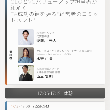
CEOとVCバリューアップ担当者が
紐解く
TA成功の鍵を握る"経営者のコミッ
トメント"
株式会社ヘンリー
代表取締役
逆瀬川 光人
グロービス・キャピタル・パートナーズ株式会社
登壇者
Value-up Professional GCPX
水野 由貴
株式会社ビズリーチ
人事本部 採用部 部長
山本 寛明
17:05-17:15
休憩
17:15 - 18:00
Session3