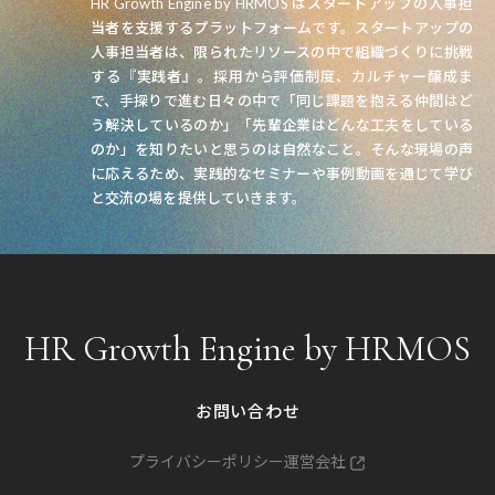
HR Growth Engine by HRMOS はスタートアップの人事担
当者を支援するプラットフォームです。スタートアップの
人事担当者は、限られたリソースの中で組織づくりに挑戦
する『実践者』。採用から評価制度、カルチャー醸成ま
で、手探りで進む日々の中で「同じ課題を抱える仲間はど
う解決しているのか」「先輩企業はどんな工夫をしている
のか」を知りたいと思うのは自然なこと。そんな現場の声
に応えるため、実践的なセミナーや事例動画を通じて学び
と交流の場を提供していきます。
HR Growth Engine by HRMOS
お問い合わせ
プライバシーポリシー
運営会社