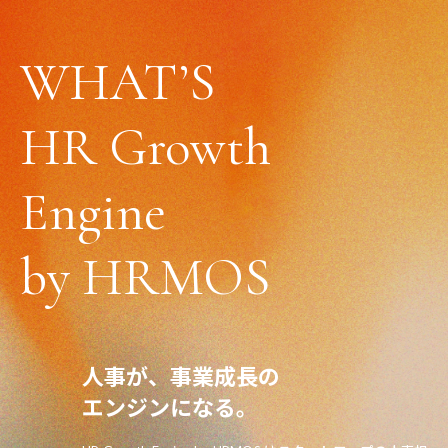
WHAT’S
HR Growth
Engine
by HRMOS
人事が、事業成長の
エンジンになる。