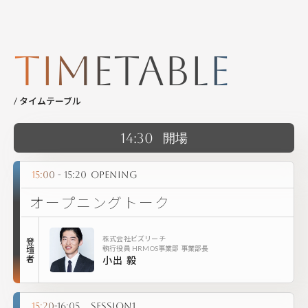
Timetable
/ タイムテーブル
14:30
開場
15:00 - 15:20
OPENING
オープニングトーク
株式会社ビズリーチ
登壇者
執行役員 HRMOS事業部 事業部長
小出 毅
15:20-16:05
Session1