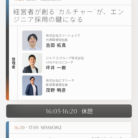
経営者が創る”カルチャー”が、エン
ジニア採用の鍵になる
株式会社スリーシェイク
代表取締役社長
吉田 拓真
ジャフコ グループ株式会社
登壇者
HRBP＆CEOコーチ
坪井 一樹
株式会社ビズリーチ
新規事業責任者
茂野 明彦
16:05-16:20
休憩
16:20 - 17:05
Session2