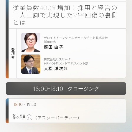
従業員数400%増加！採用と経営の
二人三脚で実現したV字回復の裏側
とは
デロイトトーマツ ベンチャーサポート株式会社
採用担当
廣田 由子
登壇者
株式会社ビズリーチ
HRMOSタレントマネジメント部
大松 洋次郎
18:00-18:10
クロージング
18:10 - 19:30
懇親会
（アフターパーティー）