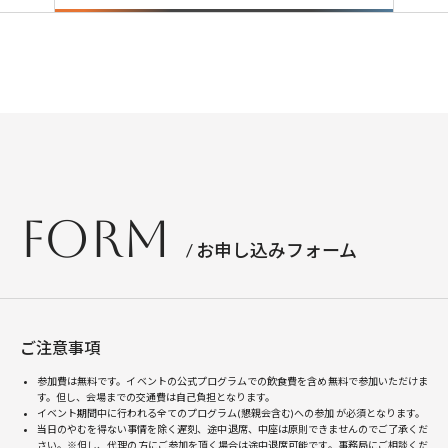
FORM
/ お申し込みフォーム
ご注意事項
参加費は無料です。イベントの公式プログラムでの飲食費を含め無料で参加いただけま
す。但し、会場までの交通費は自己負担となります。
イベント期間中に行われる全てのプログラム(懇親会含む)への参加 が必須となります。
当日のやむを得ない事情を除く遅刻、途中退席、中座は原則できませんのでご了承くだ
さい。※但し、代理の方にご参加を頂く場合は途中退席可能です。事務局にご相談くだ