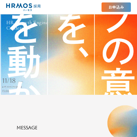
お申込み
HR Growth Engin
Conference
Message