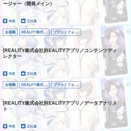
ージャー（開発メイン）
年収
正社員
企画職
REALITY株式会社
プラットフォーム事業
[REALITY株式会社]REALITYアプリ／コンテンツディ
レクター
年収
正社員
企画職
REALITY株式会社
プラットフォーム事業
[REALITY株式会社]REALITYアプリ／データアナリス
ト
年収
正社員