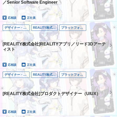
／Senior Software Engineer
応相談
正社員
デザイナー・アート職
REALITY株式会社
プラットフォーム事業
[REALITY株式会社]REALITYアプリ／リード3Dアーテ
ィスト
応相談
正社員
デザイナー・アート職
REALITY株式会社
プラットフォーム事業
[REALITY株式会社]プロダクトデザイナー（UIUX）
応相談
正社員