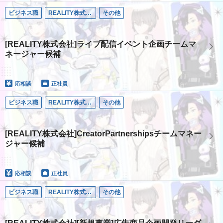
ビジネス職
REALITY株式会社
その他
[REALITY株式会社]ライブ配信イベント企画チームマ
ネージャー候補
応相談
正社員
ビジネス職
REALITY株式会社
その他
[REALITY株式会社]CreatorPartnershipsチームマネー
ジャー候補
応相談
正社員
ビジネス職
REALITY株式会社
その他