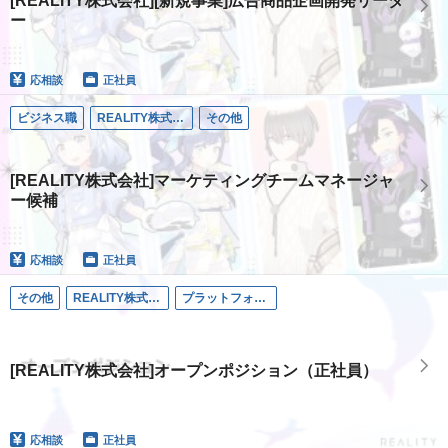
[REALITY株式会社][新規事業]広告商品企画開発リーダ
ー
応相談
正社員
ビジネス職
REALITY株式会社
その他
[REALITY株式会社]マーケティングチームマネージャ
ー候補
応相談
正社員
その他
REALITY株式会社
プラットフォーム事業
[REALITY株式会社]オープンポジション（正社員）
応相談
正社員