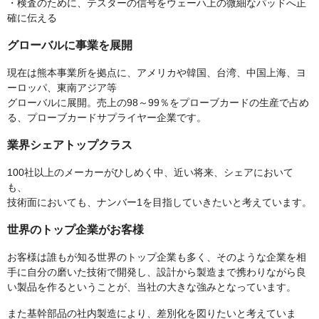
・検査のために、テスターの信号をウェーハ上の微細なパッドへ正
確に伝える
グローバルに事業を展開
現在は熊本事業所を拠点に、アメリカや韓国、台湾、中国上海、ヨ
ーロッパ、東南アジア等
グローバルに展開。売上の98～99％をプローブカードの生産で占め
る、プローブカードサプライヤー企業です。
業界シェアトップクラス
100社以上のメーカーがひしめく中、近い将来、シェアにおいて
も、
技術面においても、ナンバー1を目指していきたいと考えています。
世界のトップ企業がお客様
お客様は誰もが知る世界のトップ企業も多く、そのような企業を相
手に自分の磨いた技術で開発し、設計から製造まで携わりながら良
い製品を作るということが、当社の大きな強みとなっています。
また基幹部品の社内製造により、差別化を図りたいと考えていま