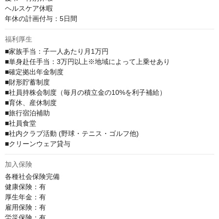
ヘルスケア休暇

年休の計画付与：5日間
福利厚生
■家族手当：子一人あたり月1万円

■単身赴任手当：3万円以上※地域によって上乗せあり

■確定拠出年金制度

■財形貯蓄制度

■社員持株会制度（毎月の積立金の10%を利子補給）

■育休、産休制度

■旅行宿泊補助

■社員食堂

■社内クラブ活動 (野球・テニス・ゴルフ他)

■クリーンウェア貸与
加入保険
各種社会保険完備

健康保険：有

厚生年金：有

雇用保険：有

労災保険：有