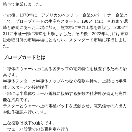
崎市で創業しました。
その後、1970年に、アメリカのベンチャー企業のパートナー企業と
して、プローブカードの生産をスタート。1985年には、それまで尼
崎と静岡にあった工場に加え、熊本県に主力工場を新設し、2006年
3月に東証一部に株式を上場しました。その後、2022年4月には東京
証券取引所の市場再編にともない、スタンダード市場に移行しまし
た。
プローブカードとは
半導体のウェーハ上にある各チップの電気特性を検査するための治
具です。
半導体テスターと半導体チップをつなぐ役割を持ち、上部には半導
体テスターとの接続端子、
下部には半導体ウェーハ電極に接触する多数の精密針が備えた高性
能な治具です。
テスターとウェーハ上の電極パッドを接触させ、電気信号の入出力
や動作確認を行います。
主な役割は以下の通りです。
・ウェーハ段階での良否判定を行う