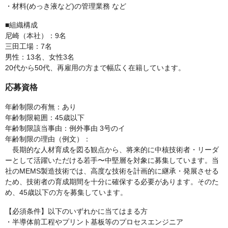
・材料(めっき液など)の管理業務 など
■組織構成
尼崎（本社）：9名
三田工場：7名
男性：13名、女性3名
20代から50代、再雇用の方まで幅広く在籍しています。
応募資格
年齢制限の有無：あり
年齢制限範囲：45歳以下
年齢制限該当事由：例外事由 3号のイ
年齢制限の理由（例文）：
長期的な人材育成を図る観点から、将来的に中核技術者・リーダ
ーとして活躍いただける若手〜中堅層を対象に募集しています。当
社のMEMS製造技術では、高度な技術を計画的に継承・発展させる
ため、技術者の育成期間を十分に確保する必要があります。そのた
め、45歳以下の方を募集しています。
【必須条件】以下のいずれかに当てはまる方
・半導体前工程やプリント基板等のプロセスエンジニア