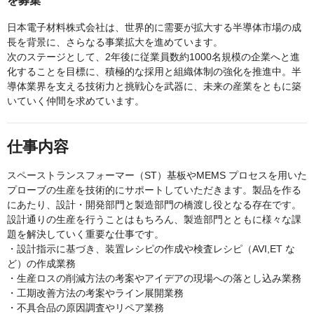
を募集
日本電子材料株式会社は、世界的に需要が拡大する半導体市場の成
長を背景に、さらなる事業拡大を進めています。
次のステージとして、2年後に従業員数約1000名規模の企業へと進
化することを目標に、積極的な採用と組織体制の強化を推進中。半
導体業界を支える技術力と挑戦心を武器に、未来の産業をともに築
いていく仲間を求めています。
仕事内容
スペーストランスフォーマー（ST）基板やMEMS プロセスを用いた
プローブの生産を技術的にサポートしていただきます。製品を作る
にあたり、設計・開発部門と製造部門の橋渡し役となる存在です。
設計通りの生産を行うことはもちろん、製造部門とともに様々な課
題を解決していく重要な仕事です。
・設計指示に基づき、装置レシピの作成や検査レシピ（AVI,ET な
ど）の作成業務
・生産ロスの削減方法の考案やアイデアの現場への落とし込み業務
・工期改善方法の考案やライン展開業務
・不具合品の原因調査やリペア業務