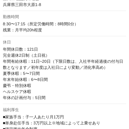
兵庫県三田市大原1-8
勤務時間
8:30〜17:15（所定労働時間：8時間0分）

残業：月平均20h程度
休日
年間休日数：121日

完全週休2日制（土日祝）

年間有給休暇：11日~20日（下限日数は、入社半年経過後の付与日
数となります／初年度は入社日により変動／消化率高め）

夏季休暇：5〜7日間

年末年始休暇：6〜8日間

慶弔・特別休暇

ヘルスケア休暇

年休の計画付与：5日間
福利厚生
■家族手当：子一人あたり月1万円

■単身赴任手当：3万円以上※地域によって上乗せあり
