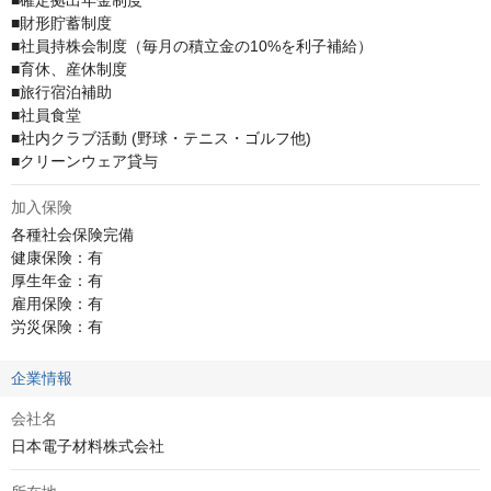
■確定拠出年金制度

■財形貯蓄制度

■社員持株会制度（毎月の積立金の10%を利子補給）

■育休、産休制度

■旅行宿泊補助

■社員食堂

■社内クラブ活動 (野球・テニス・ゴルフ他)

■クリーンウェア貸与
加入保険
各種社会保険完備

健康保険：有

厚生年金：有

雇用保険：有

労災保険：有
企業情報
会社名
日本電子材料株式会社