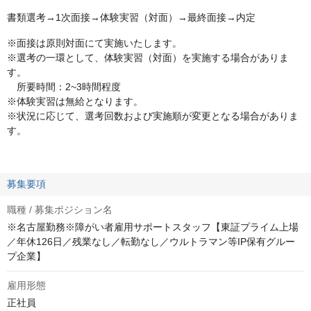
書類選考→1次面接→体験実習（対面）→最終面接→内定
※面接は原則対面にて実施いたします。
※選考の一環として、体験実習（対面）を実施する場合がありま
す。
所要時間：2~3時間程度
※体験実習は無給となります。
※状況に応じて、選考回数および実施順が変更となる場合がありま
す。
募集要項
職種 / 募集ポジション名
※名古屋勤務※障がい者雇用サポートスタッフ【東証プライム上場
／年休126日／残業なし／転勤なし／ウルトラマン等IP保有グルー
プ企業】
雇用形態
正社員