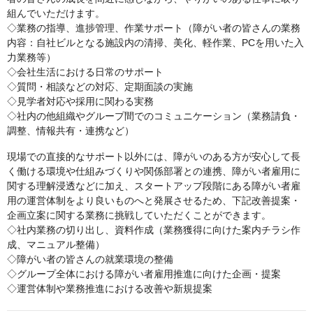
組んでいただけます。
◇業務の指導、進捗管理、作業サポート（障がい者の皆さんの業務
内容：自社ビルとなる施設内の清掃、美化、軽作業、PCを用いた入
力業務等）
◇会社生活における日常のサポート
◇質問・相談などの対応、定期面談の実施
◇見学者対応や採用に関わる実務
◇社内の他組織やグループ間でのコミュニケーション（業務請負・
調整、情報共有・連携など）
現場での直接的なサポート以外には、障がいのある方が安心して長
く働ける環境や仕組みづくりや関係部署との連携、障がい者雇用に
関する理解浸透などに加え、スタートアップ段階にある障がい者雇
用の運営体制をより良いものへと発展させるため、下記改善提案・
企画立案に関する業務に挑戦していただくことができます。
◇社内業務の切り出し、資料作成（業務獲得に向けた案内チラシ作
成、マニュアル整備）
◇障がい者の皆さんの就業環境の整備
◇グループ全体における障がい者雇用推進に向けた企画・提案
◇運営体制や業務推進における改善や新規提案