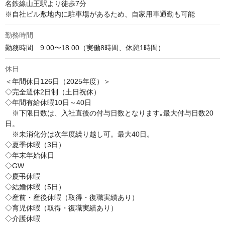
名鉄線山王駅より徒歩7分

※自社ビル敷地内に駐車場があるため、自家用車通勤も可能
勤務時間
勤務時間　9:00〜18:00（実働8時間、休憩1時間）
休日
＜年間休日126日（2025年度）＞

◇完全週休2日制（土日祝休）

◇年間有給休暇10日～40日

　※下限日数は、入社直後の付与日数となります｡最大付与日数20
日。

　※未消化分は次年度繰り越し可。最大40日。

◇夏季休暇（3日）

◇年末年始休日

◇GW

◇慶弔休暇

◇結婚休暇（5日）

◇産前・産後休暇（取得・復職実績あり）

◇育児休暇（取得・復職実績あり）

◇介護休暇
