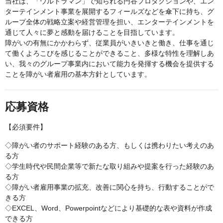
当社は、「ウルトラマン」で知られる円谷プロダクションや、エン
ターテインメント事業を展開するフィールズなどを傘下に持ち、グ
ループ全体の戦略立案や経営管理を担い、エンターテインメントを
通じて人々に夢と感動を届けることを目指しています。
障がいの有無にかかわらず、従業員がいきいきと働き、仕事を通じ
て働くよろこびを感じることができること、多様な特性を理解しあ
い、我々のグループ事業内において能力を発揮する機会を提供する
ことを障がい者雇用の基本方針としています。
応募資格
【必須要件】
◇障がい者のサポート経験のある方、もしくは携わりたい考えのあ
る方
◇学生時代や民間企業等で新たな取り組みや提案を行った経験のあ
る方
◇障がい者雇用事業の拡充、改善に関心を持ち、行動することがで
きる方
◇EXCEL、Word、Powerpointなどにより基礎的な表や資料が作成
できる方