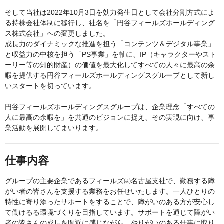
そして当社は2022年10月3日を効力発生日として会社分割方式によ
る持株会社体制に移行し、社名を「円谷フィールズホールディング
ス株式会社」への変更しました。
成長力のダイナミックな推進を担う「コンテンツ＆デジタル事業」
と収益力の中核を担う「PS事業」を軸に、IP（キャラクターやスト
ーリー等の知的財産）の価値を最大化してすべての人々に最高の余
暇を提供する円谷フィールズホールディングスグループとして新し
いスタートを切っています。
円谷フィールズホールディングスグループは、企業理念「すべての
人に最高の余暇を」を共通のビジョンに捉え、その実現に向け、事
業活動を展開してまいります。
仕事内容
グループの主要企業であるフィールズ㈱名古屋支社で、勤務する障
がい者の皆さんを支援する業務をお任せいたします。一人ひとりの
特性に寄り添ったサポートをすることで、障がいのある方が安心し
て働けるる環境づくりを目指しています。サポートを通じて障がい
者の皆さんの成長を間近に感じながら、やりがいのある仕事に取り