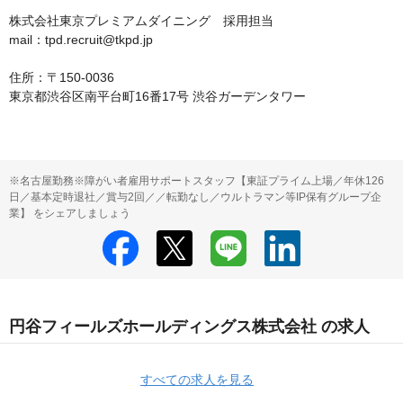
株式会社東京プレミアムダイニング　採用担当

mail：tpd.recruit@tkpd.jp

住所：〒150-0036

東京都渋谷区南平台町16番17号 渋谷ガーデンタワー
※名古屋勤務※障がい者雇用サポートスタッフ【東証プライム上場／年休126
日／基本定時退社／賞与2回／／転勤なし／ウルトラマン等IP保有グループ企
業】 をシェアしましょう
円谷フィールズホールディングス株式会社 の求人
すべての求人を見る