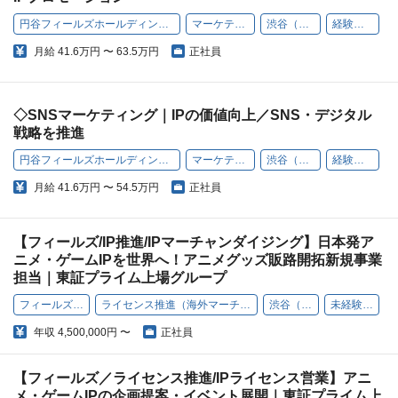
円谷フィールズホールディングス株式会社
マーケティング
渋谷（本社）
経験者歓迎
月給
41.6万円 〜 63.5万円
正社員
◇SNSマーケティング｜IPの価値向上／SNS・デジタル
戦略を推進
円谷フィールズホールディングス株式会社
マーケティング
渋谷（本社）
経験者歓迎
月給
41.6万円 〜 54.5万円
正社員
【フィールズ/IP推進/IPマーチャンダイジング】日本発ア
ニメ・ゲームIPを世界へ！アニメグッズ販路開拓新規事業
担当｜東証プライム上場グループ
フィールズ株式会社
ライセンス推進（海外マーチャンダイジング）
渋谷（本社）
未経験者歓迎
年収
4,500,000円 〜
正社員
【フィールズ／ライセンス推進/IPライセンス営業】アニ
メ・ゲームIPの企画提案・イベント展開｜東証プライム上