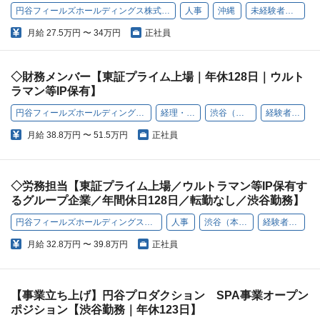
円谷フィールズホールディングス株式会社
人事
沖縄
未経験者歓迎
月給
27.5万円 〜 34万円
正社員
◇財務メンバー【東証プライム上場｜年休128日｜ウルト
ラマン等IP保有】
円谷フィールズホールディングス株式会社
経理・財務
渋谷（本社）
経験者歓迎
月給
38.8万円 〜 51.5万円
正社員
◇労務担当【東証プライム上場／ウルトラマン等IP保有す
るグループ企業／年間休日128日／転勤なし／渋谷勤務】
円谷フィールズホールディングス株式会社
人事
渋谷（本社）
経験者歓迎
月給
32.8万円 〜 39.8万円
正社員
【事業立ち上げ】円谷プロダクション SPA事業オープン
ポジション【渋谷勤務｜年休123日】