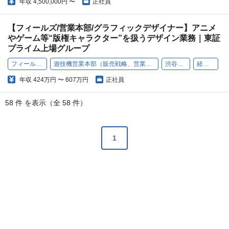
年収
4,500,000円 〜
正社員
【フィールズ/営業本部/グラフィックデザイナー】アニメ
やゲーム等“版権キャラクター”を扱うデザイン業務｜東証
プライム上場グループ
フィールズ株式会社
遊技機営業本部（販売戦略、営業企画、販促プロモーション）
渋谷（本社）
経験者歓迎
年収
424万円 〜 607万円
正社員
58 件 を表示（全 58 件）
1