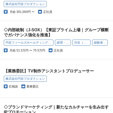
株式会社円谷プロダクション
月給
301,000円 〜
正社員
◇内部統制（J-SOX）【東証プライム上場｜グループ横断
でガバナンス強化を推進】
円谷フィールズホールディングス株式会社
経理・財務
渋谷（本社）
経験者歓迎
月給
51.5万円 〜 75.5万円
正社員
【業務委託】TV制作アシスタントプロデューサー
株式会社円谷プロダクション
応相談
業務委託
◇ブランドマーケティング｜新たなカルチャーを生み出す
IPプロモーション