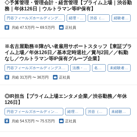
◇予算管理・管理会計・経営管理【プライム上場｜渋谷勤
務｜年休126日｜ウルトラマン等IP保有】
円谷フィールズホールディングス株式会社
経理・財務
渋谷（本社）
経験者歓迎
月給
47.5万円 〜 69.5万円
正社員
※名古屋勤務※障がい者雇用サポートスタッフ【東証プラ
イム上場／年休126日／基本定時退社／賞与2回／／転勤
なし／ウルトラマン等IP保有グループ企業】
円谷フィールズホールディングス株式会社
法務・総務
名古屋
未経験者歓迎
月給
31万円 〜 36万円
正社員
◎IR担当【プライム上場エンタメ企業／渋谷勤務／年休
126日】
円谷フィールズホールディングス株式会社
経理・財務
渋谷（本社）
未経験者歓迎
月給
54.5万円 〜 75.5万円
正社員