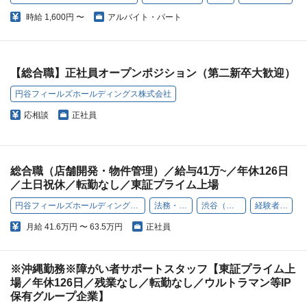
時給
1,600円 〜
アルバイト・パート
【総合職】正社員オープンポジション（第二新卒大歓迎）
円谷フィールズホールディングス株式会社
応相談
正社員
総合職（店舗開発・物件管理）／給与41万~／年休126日
／土日祝休／転勤なし／東証プライム上場
円谷フィールズホールディングス株式会社
法務・総務
渋谷（本社）
経験者歓迎
月給
41.6万円 〜 63.5万円
正社員
※沖縄勤務※障がい者サポートスタッフ【東証プライム上
場／年休126日／残業なし／転勤なし／ウルトラマン等IP
保有グループ企業】