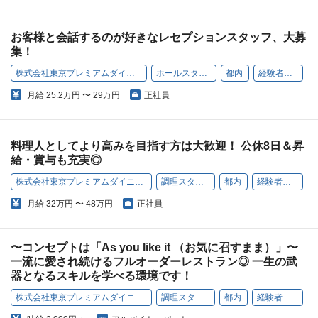
お客様と会話するのが好きなレセプションスタッフ、大募
集！
株式会社東京プレミアムダイニング
ホールスタッフ
都内
経験者歓迎
月給
25.2万円 〜 29万円
正社員
料理人としてより高みを目指す方は大歓迎！ 公休8日＆昇
給・賞与も充実◎
株式会社東京プレミアムダイニング
調理スタッフ
都内
経験者歓迎
月給
32万円 〜 48万円
正社員
〜コンセプトは「As you like it （お気に召すまま）」〜
一流に愛され続けるフルオーダーレストラン◎ 一生の武
器となるスキルを学べる環境です！
株式会社東京プレミアムダイニング
調理スタッフ
都内
経験者歓迎