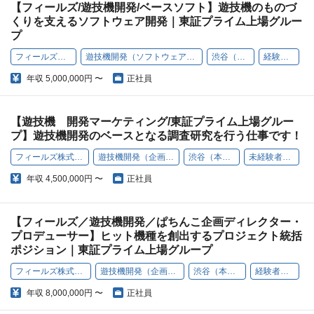
【フィールズ/遊技機開発/ベースソフト】遊技機のものづ
くりを支えるソフトウェア開発｜東証プライム上場グルー
プ
フィールズ株式会社
遊技機開発（ソフトウェアエンジニア）
渋谷（本社）
経験者歓迎
年収
5,000,000円 〜
正社員
【遊技機 開発マーケティング/東証プライム上場グルー
プ】遊技機開発のベースとなる調査研究を行う仕事です！
フィールズ株式会社
遊技機開発（企画職）
渋谷（本社）
未経験者歓迎
年収
4,500,000円 〜
正社員
【フィールズ／遊技機開発／ぱちんこ企画ディレクター・
プロデューサー】ヒット機種を創出するプロジェクト統括
ポジション｜東証プライム上場グループ
フィールズ株式会社
遊技機開発（企画職）
渋谷（本社）
経験者歓迎
年収
8,000,000円 〜
正社員