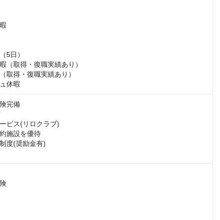
暇

（5日）

暇（取得・復職実績あり）

（取得・復職実績あり）

ュ休暇
険完備



ビス(リロクラブ)

約施設を優待

度(奨励金有)

険
