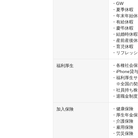
・GW

・夏季休暇

・年末年始休
・有給休暇

・慶弔休暇

・結婚時休暇
・産前産後休
・育児休暇　
・リフレッシ
・各種社会保
福利厚生
・iPhone貸与
・福利厚生サー
　※全国の契
・社員持ち株制
・退職金制度
・健康保険

加入保険
・厚生年金保
・介護保険

・雇用保険

・労災保険