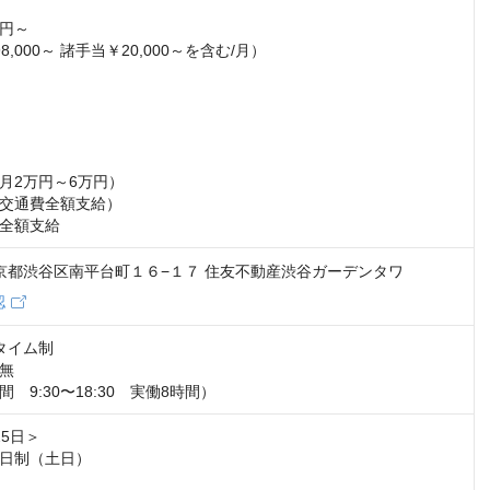
0円～

,000～ 諸手当￥20,000～を含む/月）



月2万円～6万円）

交通費全額支給）

全額支給
6 東京都渋谷区南平台町１６−１７ 住友不動産渋谷ガーデンタワ
認
タイム制

無

　9:30〜18:30　実働8時間）
5日＞

日制（土日）
