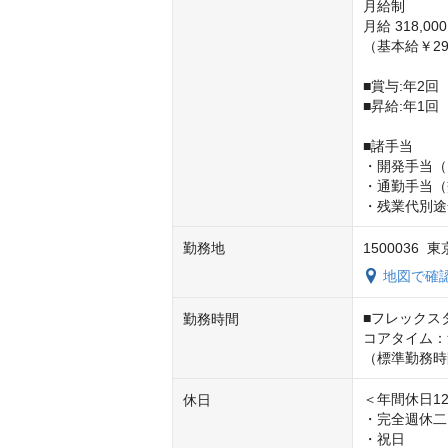
月給制

月給 318,00
（基本給￥298
■賞与:年2回　
■昇給:年1回

■諸手当

・開発手当（
・通勤手当（
・残業代別途
勤務地
150003
地図で確
■フレックス
勤務時間
コアタイム：
（標準勤務時間
＜年間休日12
休日
・完全週休二
・祝日
