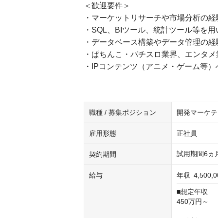
＜歓迎要件＞
・マーケットリサーチや市場分析の経
・SQL、BIツール、統計ツール等を
・データベース構築やデータ管理の経
・ぱちんこ・パチスロ業界、エンタメ
・IPコンテンツ（アニメ・ゲーム等）
職種 / 募集ポジション
開発マーケテ
雇用形態
正社員
試用期間6ヵ
契約期間
給与
年収
4,500,
■想定年収

450万円～
