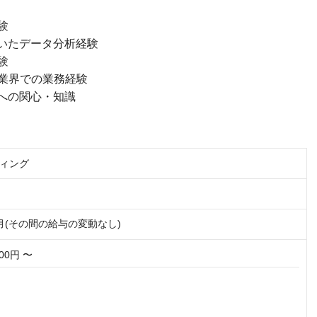
験
用いたデータ分析経験
験
業界での業務経験
への関心・知識
ィング
月(その間の給与の変動なし)
000円 〜