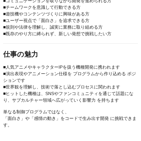
■コミュニケーションを取りながら開発を進められる方
■チームワークを意識して行動できる方
■遊技機やコンテンツづくりに興味がある方
■ユーザー視点で「面白さ」を追求できる方
■規則や法律を理解し、誠実に業務に取り組める方
■既存のやり方に縛られず、新しい発想で挑戦したい方
仕事の魅力
■人気アニメやキャラクターIPを扱う機種開発に携われます
■演出表現やアニメーション仕様を プログラムから作り込める ポジ
ションです
■世界観を理解し、技術で落とし込むプロセスに関われます
■ヒットした機種は、SNSやファンコミュニティを通じて話題にな
り、サブカルチャー領域へ広がっていく影響力 を持ちます
単なる制御プログラムではなく、
「面白さ」や「感情の動き」をコードで生み出す開発 に挑戦できま
す。