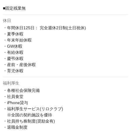
■固定残業無
休日
・年間休日125日： 完全週休2日制(土日祝休)

・夏季休暇

・年末年始休暇

・GW休暇

・有給休暇

・慶弔休暇

・産前・産後休暇

・育児休暇
福利厚生
・各種社会保険完備

・社員食堂

・iPhone貸与

・福利厚生サービス(リロクラブ)

　※全国の契約施設を優待

・社員持ち株制度(奨励金有)

・退職金制度