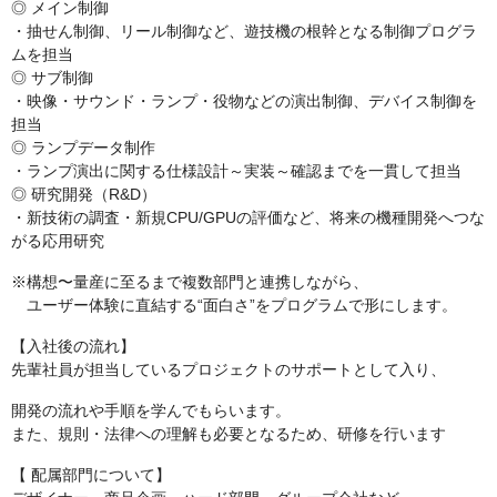
◎ メイン制御
・抽せん制御、リール制御など、遊技機の根幹となる制御プログラ
ムを担当
◎ サブ制御
・映像・サウンド・ランプ・役物などの演出制御、デバイス制御を
担当
◎ ランプデータ制作
・ランプ演出に関する仕様設計～実装～確認までを一貫して担当
◎ 研究開発（R&D）
・新技術の調査・新規CPU/GPUの評価など、将来の機種開発へつな
がる応用研究
※構想〜量産に至るまで複数部門と連携しながら、
ユーザー体験に直結する“面白さ”をプログラムで形にします。
【入社後の流れ】
先輩社員が担当しているプロジェクトのサポートとして入り、
開発の流れや手順を学んでもらいます。
また、規則・法律への理解も必要となるため、研修を行います
【 配属部門について】