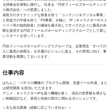
る持株会社体制に移行し、社名を「円谷フィールズホールディング
ス株式会社」への変更しました。
成長力のダイナミックな推進を担う「コンテンツ＆デジタル事業」
と収益力の中核を担う「PS事業」を軸に、IP（キャラクターやスト
ーリー等の知的財産）の価値を最大化してすべての人々に最高の余
暇を提供する円谷フィールズホールディングスグループとして新し
いスタートを切っています。
円谷フィールズホールディングスグループは、企業理念「すべての
人に最高の余暇を」を共通のビジョンに捉え、その実現に向け、事
業活動を展開してまいります。
仕事内容
ぱちんこ・パチスロ機種の プログラム開発、支援ツール作成、また
は研究開発 を担当いただきます。
アニメ・キャラクターIPを扱う機種が多く、演出の世界観を壊さな
い制御設計など、表現と技術の両方に関わるポジションです。
＜主な担当業務（経験に応じていずれか）＞