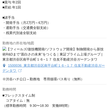
■賞与:年2回　

■昇給:年1回

■諸手当

・開発手当（月2万円～6万円）

・通勤手当（交通費全額支給）

・残業代別途全額支給
勤務地の所在地/地図
1500036 東京都渋谷区南平台町１６−１７ 住友不動産渋谷ガー
デンタワ
※渋谷ハチ公口⇔勤務地　専用循環バス有り（無料）
勤務時間
■フレックスタイム制

　コアタイム：無

（標準勤務時間　9:30〜18:30　実働8時間）
