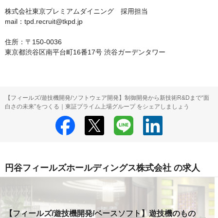
株式会社東京プレミアムダイニング　採用担当

mail：tpd.recruit@tkpd.jp

住所：〒150-0036

東京都渋谷区南平台町16番17号 渋谷ガーデンタワー
【フィールズ/遊技機開発/ソフトウェア開発】制御開発から新技術R&Dまで“面
白さの未来”をつくる｜東証プライム上場グループ をシェアしましょう
円谷フィールズホールディングス株式会社 の求人
【フィールズ/遊技機開発/ベースソフト】遊技機のもの