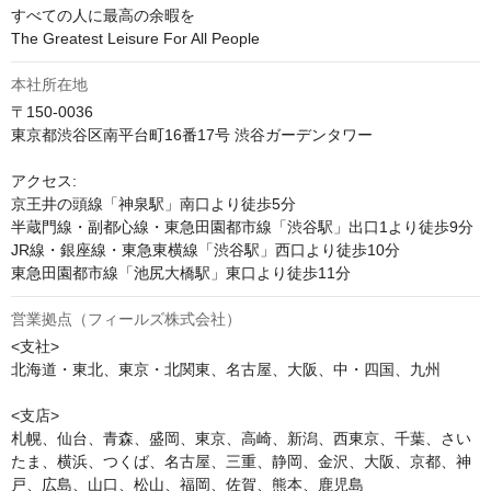
すべての人に最高の余暇を

The Greatest Leisure For All People
本社所在地
〒150-0036

東京都渋谷区南平台町16番17号 渋谷ガーデンタワー

アクセス:

京王井の頭線「神泉駅」南口より徒歩5分

半蔵門線・副都心線・東急田園都市線「渋谷駅」出口1より徒歩9分

JR線・銀座線・東急東横線「渋谷駅」西口より徒歩10分

東急田園都市線「池尻大橋駅」東口より徒歩11分
営業拠点（フィールズ株式会社）
<支社>

北海道・東北、東京・北関東、名古屋、大阪、中・四国、九州

<支店>

札幌、仙台、青森、盛岡、東京、高崎、新潟、西東京、千葉、さい
たま、横浜、つくば、名古屋、三重、静岡、金沢、大阪、京都、神
戸、広島、山口、松山、福岡、佐賀、熊本、鹿児島
