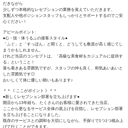
だきながら
少しずつ本格的なレセプションの業務を覚えていただきます。
支配人や他ポジションスタッフもしっかりとサポートするのでご安
心ください！
アピールポイント:
●心・技・体うるふの接客スタイル●
「ふぐ」と「すっぽん」と聞くと、どうしても敷居が高く感じてし
まうかもしれません。
けれど当店のコンセプトは、「高級な美食材をカジュアルに提供す
る」ということ！
落ち着きある雰囲気ですが、スタッフの仲も良く、和気あいあいと
した雰囲気です◎
おいしくて体に優しい賄いもあります♪
＊＊《 ここがポイント 》＊＊
●新しくレセプション部署を立ち上げます●
開店から13年経ち、たくさんのお客様に愛されてきた当店。
ここから更なるサービス全体の底上げを目指し、レセプション部署
を立ち上げることになりました。
既存のサービスとの調和を大切にしながら、手探りで1つ1つ積み上
げて行くことができます。