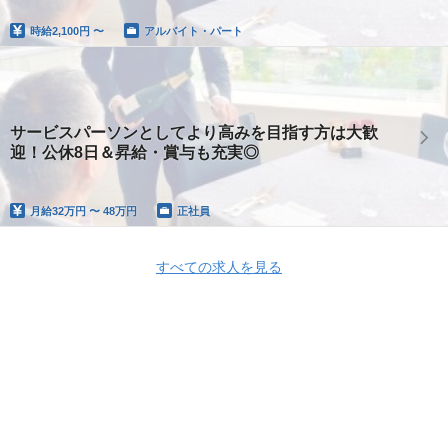
時給
2,100円 〜
アルバイト・パート
サービスパーソンとしてより高みを目指す方は大歓
迎！公休8日＆昇給・賞与も充実◎
月給
32万円 〜 48万円
正社員
すべての求人を見る