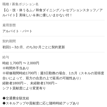
職種 / 募集ポジション名
【心・技・体うるふ／和食ダイニング／レセプションスタッフ／ア
ルバイト】美味しい＆体に優しいまかない付！
雇用形態
アルバイト・パート
契約期間
初回1～3か月、のち3か月ごとに契約更新
給与
時給
1,700円 〜 2,000円
※時間外手当あり

※研修期間時給1700円：週3日勤務の場合、1カ月（スキルの習得度
合いによって、双方の合意の上で延長の可能性あり）

経験者1800円～、未経験者1700円～

シフト貢献度により変更有り

◆交通費全額支給

◆スキルアップや貢献度に応じ随時時給アップあり