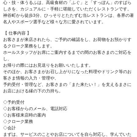
心・技・体うるふは、高級食材の「ふぐ」と「すっぽん」のすばら
しさを、カジュアルに・手軽に堪能していただくレストランです。
神谷町から徒歩3分、ひっそりとたたずむ当レストランは、各界の著
名人やスポーツ選手など様々な方に愛されています。
【 仕事内容 】
お客さまが来店されたら、ご予約の確認をし、お荷物をお預かりす
るクローク業務をします。
ホールスタッフがお席にご案内するまでの間のお客さまのご対応を
し、
お帰りの際にはお見送りをお願いいたします。
そのほか、お客さまがお召し上がりになった料理やドリンク等のお
客さま情報の入力・管理や、
予約受付・管理など、お客さまの「また来たい！」を支えるまさに
お店における縁の下の力持ち。
◇予約受付
◇お客様からのメール、電話対応
◇お客様来店時の案内
◇クローク業務
◇会計
まずは、サービスのことやお店についてを自ら対応し、学んでいた