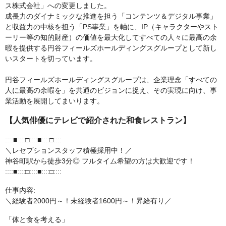
ス株式会社」への変更しました。
成長力のダイナミックな推進を担う「コンテンツ＆デジタル事業」
と収益力の中核を担う「PS事業」を軸に、IP（キャラクターやスト
ーリー等の知的財産）の価値を最大化してすべての人々に最高の余
暇を提供する円谷フィールズホールディングスグループとして新し
いスタートを切っています。
円谷フィールズホールディングスグループは、企業理念「すべての
人に最高の余暇を」を共通のビジョンに捉え、その実現に向け、事
業活動を展開してまいります。
【人気俳優にテレビで紹介された和食レストラン】
::::■::::□::::■::::□::::
＼レセプションスタッフ積極採用中！／
神谷町駅から徒歩3分◎ フルタイム希望の方は大歓迎です！
::::■::::□::::■::::□::::
仕事内容:
＼経験者2000円～！未経験者1600円～！昇給有り／
「体と食を考える」