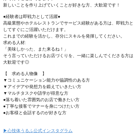
新しいことを作り上げていくことが好きな方、大歓迎です！
●経験者は即戦力として活躍●
高級業態やホテルレストランでサービス経験がある方は、即戦力と
してすぐにご活躍いただけます。
これまでの経験を活かし、存分にスキルを発揮してください。
求める人材:
「美味しかった、また来るね！」
そう言っていただけるお店づくりを、一緒に楽しんでくださる方は
大歓迎です◎
【 求める人物像 】
▼コミュニケーション能力や協調性のある方
▼アイデアや発想力を鍛えていきたい方
▼マルチタスクや語学が得意な方
●落ち着いた雰囲気のお店で働きたい方
●丁寧な接客でマナーを身につけたい方
●お客様と会話するのが好きな方
▶心技体うるふ公式インスタグラム