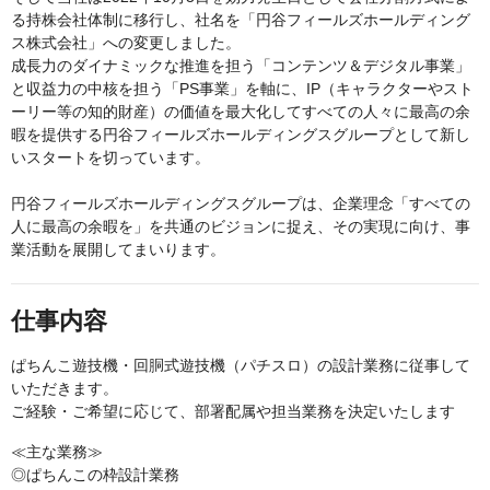
る持株会社体制に移行し、社名を「円谷フィールズホールディング
ス株式会社」への変更しました。
成長力のダイナミックな推進を担う「コンテンツ＆デジタル事業」
と収益力の中核を担う「PS事業」を軸に、IP（キャラクターやスト
ーリー等の知的財産）の価値を最大化してすべての人々に最高の余
暇を提供する円谷フィールズホールディングスグループとして新し
いスタートを切っています。
円谷フィールズホールディングスグループは、企業理念「すべての
人に最高の余暇を」を共通のビジョンに捉え、その実現に向け、事
業活動を展開してまいります。
仕事内容
ぱちんこ遊技機・回胴式遊技機（パチスロ）の設計業務に従事して
いただきます。
ご経験・ご希望に応じて、部署配属や担当業務を決定いたします
≪主な業務≫
◎ぱちんこの枠設計業務