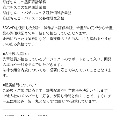
◎ぱちんこの盤面設計業務
◎パチスロの筐体設計業務
◎ぱちんこ・パチスロの各種評価試験業務
◎ぱちんこ・パチスロの各種研究業務
3DCADを使用した設計、試作品の評価検証、金型品の完成から金型
品の評価検証までを一括して担当していただきます。
企画に沿った役物検討など、遊技機の「面白み」にも携わるやりが
いのある業務です。
■入社後の流れ：
先輩社員が担当しているプロジェクトのサポートとして入り、開発
の流れや手順を学んでいただきます。
法律や組合内規についても、必要に応じて学んでいくこととなりま
す。
■配属部門について：
ご経験・ご希望に応じて、部署配属や担当業務を決定いたします
中途入社のメンバーも「好き」が同じ仲間と働くことで、すぐにチ
ームに馴染み、皆一丸となって“面白い”を追求しています。