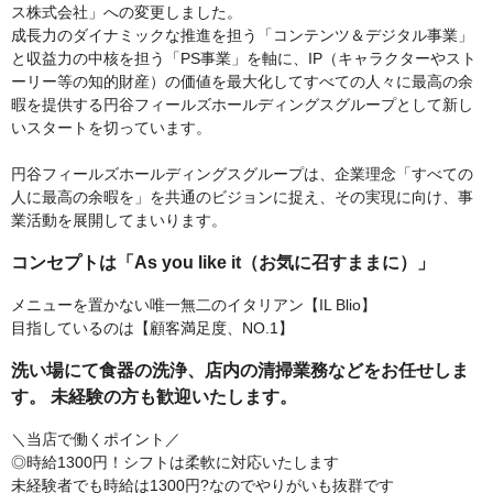
ス株式会社」への変更しました。
成長力のダイナミックな推進を担う「コンテンツ＆デジタル事業」
と収益力の中核を担う「PS事業」を軸に、IP（キャラクターやスト
ーリー等の知的財産）の価値を最大化してすべての人々に最高の余
暇を提供する円谷フィールズホールディングスグループとして新し
いスタートを切っています。
円谷フィールズホールディングスグループは、企業理念「すべての
人に最高の余暇を」を共通のビジョンに捉え、その実現に向け、事
業活動を展開してまいります。
コンセプトは「As you like it（お気に召すままに）」
メニューを置かない唯一無二のイタリアン【IL Blio】
目指しているのは【顧客満足度、NO.1】
洗い場にて食器の洗浄、店内の清掃業務などをお任せしま
す。 未経験の方も歓迎いたします。
＼当店で働くポイント／
◎時給1300円！シフトは柔軟に対応いたします
未経験者でも時給は1300円?なのでやりがいも抜群です