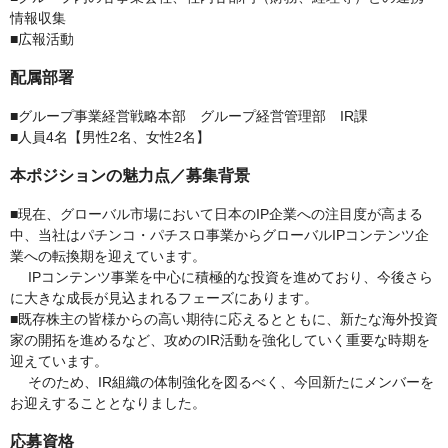
情報収集
■広報活動
配属部署
■グループ事業経営戦略本部 グループ経営管理部 IR課
■人員4名【男性2名、女性2名】
本ポジションの魅力点／募集背景
■現在、グローバル市場において日本のIP企業への注目度が高まる
中、当社はパチンコ・パチスロ事業からグローバルIPコンテンツ企
業への転換期を迎えています。
IPコンテンツ事業を中心に積極的な投資を進めており、今後さら
に大きな成長が見込まれるフェーズにあります。
■既存株主の皆様からの高い期待に応えるとともに、新たな海外投資
家の開拓を進めるなど、攻めのIR活動を強化していく重要な時期を
迎えています。
そのため、IR組織の体制強化を図るべく、今回新たにメンバーを
お迎えすることとなりました。
応募資格