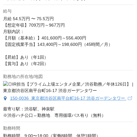
給与
月給
54.5万円 〜 75.5万円
【想定年収】709万円～967万円

月額内訳：

【月額（基本給）】401,600円～556,400円

【固定残業手当】143,400円～198,600円（45時間／月）

【昇給】あり（年1回）

【賞与】あり（年2回）
勤務地の所在地/地図
150-0036 東京都渋谷区南平台町16-17 渋谷ガーデンタワー
最寄り駅：渋谷駅、神泉駅　

※渋谷ハチ公口⇔勤務地　専用循環バス有り（無料）
勤務時間
勤務時間　9:00〜18:00（実働8時間、休憩1時間）