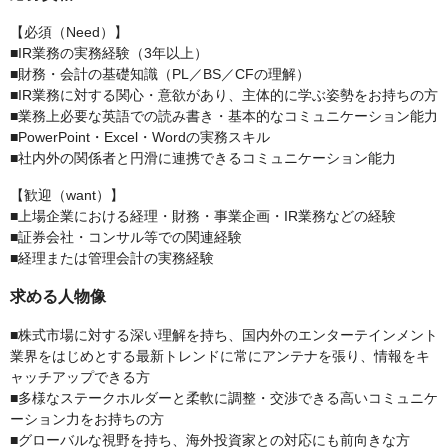
【必須（Need）】
■IR業務の実務経験（3年以上）
■財務・会計の基礎知識（PL／BS／CFの理解）
■IR業務に対する関心・意欲があり、主体的に学ぶ姿勢をお持ちの方
■業務上必要な英語での読み書き・基本的なコミュニケーション能力
■PowerPoint・Excel・Wordの実務スキル
■社内外の関係者と円滑に連携できるコミュニケーション能力
【歓迎（want）】
■上場企業における経理・財務・事業企画・IR業務などの経験
■証券会社・コンサル等での関連経験
■経理または管理会計の実務経験
求める人物像
■株式市場に対する深い理解を持ち、国内外のエンターテインメント
業界をはじめとする最新トレンドに常にアンテナを張り、情報をキ
ャッチアップできる方
■多様なステークホルダーと柔軟に調整・交渉できる高いコミュニケ
ーション力をお持ちの方
■グローバルな視野を持ち、海外投資家との対応にも前向きな方