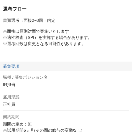
選考フロー
書類選考→面接2~3回→内定
※面接は原則対面で実施いたします
※適性検査（SPI）を実施する場合があります。
※選考回数は変更となる可能性があります。
募集要項
職種 / 募集ポジション名
IR担当
雇用形態
正社員
契約期間
期間の定め：無

※試用期間6ヵ月(その間の給与の変動なし)