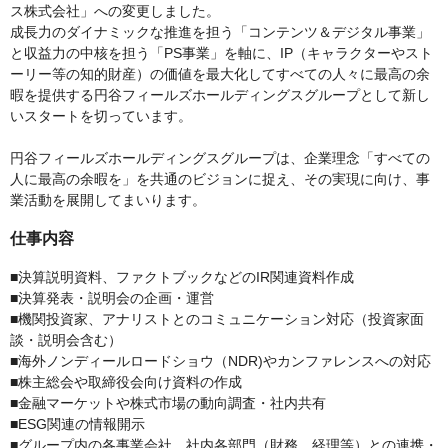
ス株式会社」への変更しました。
成長力のダイナミックな推進を担う「コンテンツ＆デジタル事業」
と収益力の中核を担う「PS事業」を軸に、IP（キャラクターやスト
ーリー等の知的財産）の価値を最大化してすべての人々に最高の余
暇を提供する円谷フィールズホールディングスグループとして新し
いスタートを切っています。
円谷フィールズホールディングスグループは、企業理念「すべての
人に最高の余暇を」を共通のビジョンに捉え、その実現に向け、事
業活動を展開してまいります。
仕事内容
■決算説明資料、ファクトブックなどのIR関連資料作成
■決算発表・説明会の企画・運営
■機関投資家、アナリストとのコミュニケーション対応（投資家面
談・説明会含む）
■海外ノンディールロードショウ（NDR)やカンファレンスへの対応
■株主総会や取締役会向け資料の作成
■金融マーケットや株式市場の動向調査・社内共有
■ESG関連の情報開示
■グループ内の各事業会社、社内各部門（財務、経理等）との連携・