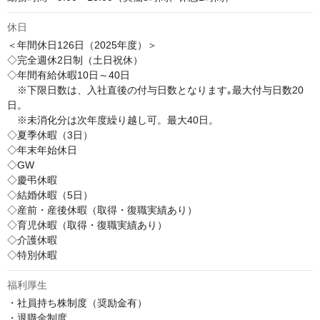
休日
＜年間休日126日（2025年度）＞

◇完全週休2日制（土日祝休）

◇年間有給休暇10日～40日

　※下限日数は、入社直後の付与日数となります｡最大付与日数20
日。

　※未消化分は次年度繰り越し可。最大40日。

◇夏季休暇（3日）

◇年末年始休日

◇GW

◇慶弔休暇

◇結婚休暇（5日）

◇産前・産後休暇（取得・復職実績あり）

◇育児休暇（取得・復職実績あり）

◇介護休暇

◇特別休暇
福利厚生
・社員持ち株制度（奨励金有）

・退職金制度
