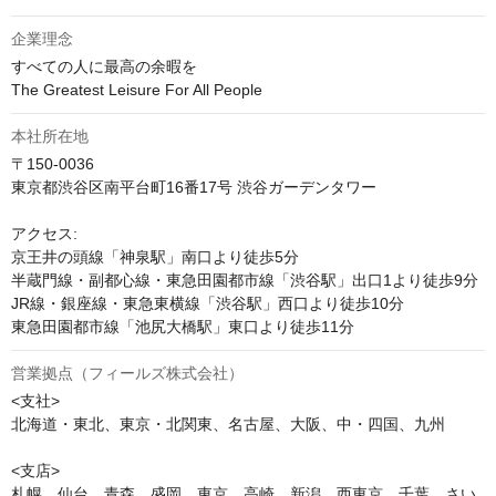
企業理念
すべての人に最高の余暇を

The Greatest Leisure For All People
本社所在地
〒150-0036

東京都渋谷区南平台町16番17号 渋谷ガーデンタワー

アクセス:

京王井の頭線「神泉駅」南口より徒歩5分

半蔵門線・副都心線・東急田園都市線「渋谷駅」出口1より徒歩9分

JR線・銀座線・東急東横線「渋谷駅」西口より徒歩10分

東急田園都市線「池尻大橋駅」東口より徒歩11分
営業拠点（フィールズ株式会社）
<支社>

北海道・東北、東京・北関東、名古屋、大阪、中・四国、九州

<支店>

札幌、仙台、青森、盛岡、東京、高崎、新潟、西東京、千葉、さい