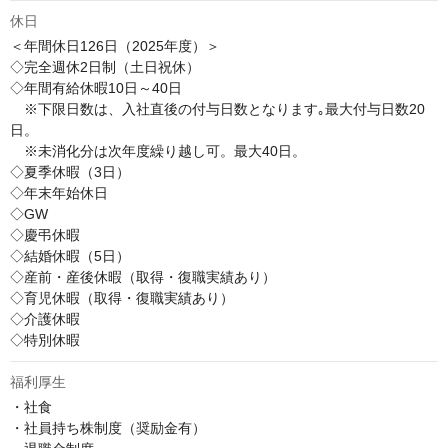
休日
＜年間休日126日（2025年度）＞

◇完全週休2日制（土日祝休）

◇年間有給休暇10日～40日

　※下限日数は、入社直後の付与日数となります｡最大付与日数20
日。

　※未消化分は次年度繰り越し可。最大40日。

◇夏季休暇（3日）

◇年末年始休日

◇GW

◇慶弔休暇

◇結婚休暇（5日）

◇産前・産後休暇（取得・復職実績あり）

◇育児休暇（取得・復職実績あり）

◇介護休暇

◇特別休暇
福利厚生
・社食

・社員持ち株制度（奨励金有）
