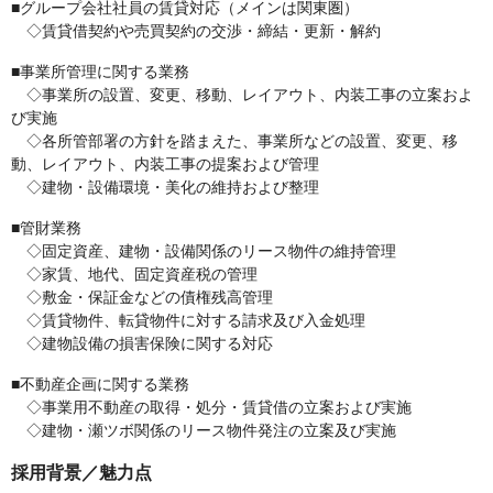
■グループ会社社員の賃貸対応（メインは関東圏）
◇賃貸借契約や売買契約の交渉・締結・更新・解約
■事業所管理に関する業務
◇事業所の設置、変更、移動、レイアウト、内装工事の立案およ
び実施
◇各所管部署の方針を踏まえた、事業所などの設置、変更、移
動、レイアウト、内装工事の提案および管理
◇建物・設備環境・美化の維持および整理
■管財業務
◇固定資産、建物・設備関係のリース物件の維持管理
◇家賃、地代、固定資産税の管理
◇敷金・保証金などの債権残高管理
◇賃貸物件、転貸物件に対する請求及び入金処理
◇建物設備の損害保険に関する対応
■不動産企画に関する業務
◇事業用不動産の取得・処分・賃貸借の立案および実施
◇建物・瀬ツボ関係のリース物件発注の立案及び実施
採用背景／魅力点