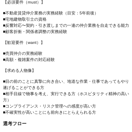
【必須要件（must）】
■不動産賃貸仲介業務の実務経験（目安：5年前後）
■宅地建物取引士の資格
■反響対応〜契約・引き渡しまでの一連の仲介業務を自走できる能力
■顧客折衝・関係者調整の実務経験
【歓迎要件（want）】
■売買仲介の実務経験
■高額・複雑案件の対応経験
【求める人物像】
■目の前のことに真摯に向き合い、地道な作業・仕事であってもやり
遂げることができる方
■相手目線で物事を考え、実行できる方（ホスピタリティ精神の高い
方）
■コンプライアンス・リスク管理への感度が高い方
■不確実性が高いことにも前向きにとらえられる方
選考フロー