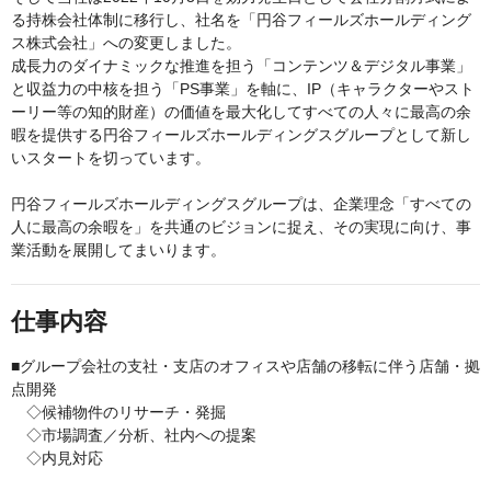
る持株会社体制に移行し、社名を「円谷フィールズホールディング
ス株式会社」への変更しました。
成長力のダイナミックな推進を担う「コンテンツ＆デジタル事業」
と収益力の中核を担う「PS事業」を軸に、IP（キャラクターやスト
ーリー等の知的財産）の価値を最大化してすべての人々に最高の余
暇を提供する円谷フィールズホールディングスグループとして新し
いスタートを切っています。
円谷フィールズホールディングスグループは、企業理念「すべての
人に最高の余暇を」を共通のビジョンに捉え、その実現に向け、事
業活動を展開してまいります。
仕事内容
■グループ会社の支社・支店のオフィスや店舗の移転に伴う店舗・拠
点開発
◇候補物件のリサーチ・発掘
◇市場調査／分析、社内への提案
◇内見対応