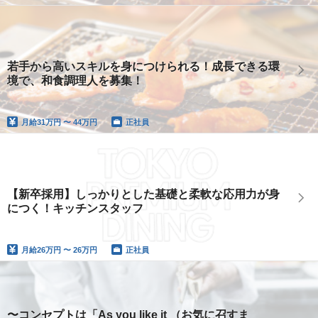
若手から高いスキルを身につけられる！成長できる環
境で、和食調理人を募集！
月給
31万円 〜 44万円
正社員
【新卒採用】しっかりとした基礎と柔軟な応用力が身
につく！キッチンスタッフ
月給
26万円 〜 26万円
正社員
〜コンセプトは「As you like it （お気に召すま