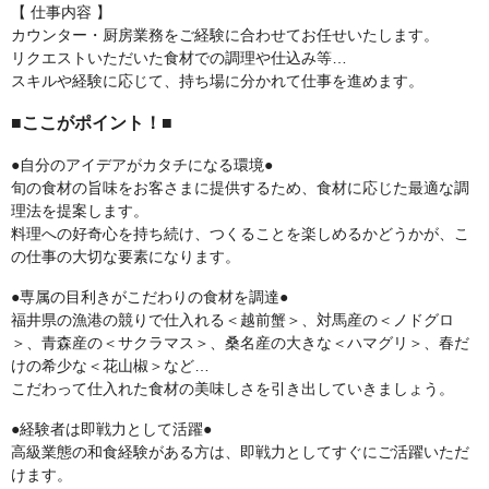
【 仕事内容 】
カウンター・厨房業務をご経験に合わせてお任せいたします。
リクエストいただいた食材での調理や仕込み等…
スキルや経験に応じて、持ち場に分かれて仕事を進めます。
■ここがポイント！■
●自分のアイデアがカタチになる環境●
旬の食材の旨味をお客さまに提供するため、食材に応じた最適な調
理法を提案します。
料理への好奇心を持ち続け、つくることを楽しめるかどうかが、こ
の仕事の大切な要素になります。
●専属の目利きがこだわりの食材を調達●
福井県の漁港の競りで仕入れる＜越前蟹＞、対馬産の＜ノドグロ
＞、青森産の＜サクラマス＞、桑名産の大きな＜ハマグリ＞、春だ
けの希少な＜花山椒＞など…
こだわって仕入れた食材の美味しさを引き出していきましょう。
●経験者は即戦力として活躍●
高級業態の和食経験がある方は、即戦力としてすぐにご活躍いただ
けます。