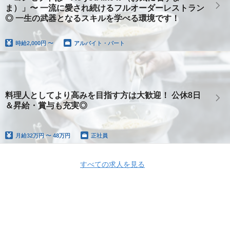
ま）」〜 一流に愛され続けるフルオーダーレストラン
◎ 一生の武器となるスキルを学べる環境です！
時給
2,000円 〜
アルバイト・パート
料理人としてより高みを目指す方は大歓迎！ 公休8日
＆昇給・賞与も充実◎
月給
32万円 〜 48万円
正社員
すべての求人を見る