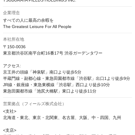
TSUBURAYA FIELDS HOLDINGS INC.
企業理念
すべての人に最高の余暇を

The Greatest Leisure For All People
本社所在地
〒150-0036

東京都渋谷区南平台町16番17号 渋谷ガーデンタワー

アクセス:

京王井の頭線「神泉駅」南口より徒歩5分

半蔵門線・副都心線・東急田園都市線「渋谷駅」出口1より徒歩9分

JR線・銀座線・東急東横線「渋谷駅」西口より徒歩10分

東急田園都市線「池尻大橋駅」東口より徒歩11分
営業拠点（フィールズ株式会社）
<支社>

北海道・東北、東京・北関東、名古屋、大阪、中・四国、九州

<支店>
