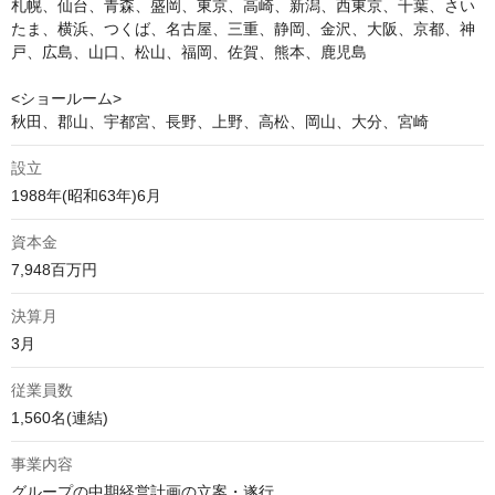
札幌、仙台、青森、盛岡、東京、高崎、新潟、西東京、千葉、さい
たま、横浜、つくば、名古屋、三重、静岡、金沢、大阪、京都、神
戸、広島、山口、松山、福岡、佐賀、熊本、鹿児島

<ショールーム>

秋田、郡山、宇都宮、長野、上野、高松、岡山、大分、宮崎
設立
1988年(昭和63年)6月
資本金
7,948百万円
決算月
3月
従業員数
1,560名(連結)
事業内容
グループの中期経営計画の立案・遂行
