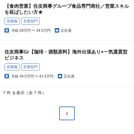
【食肉営業】住友商事グループ食品専門商社／営業スキル
を延ばしたい方★
営業職
営業部門
月給
28万円 〜 34.5万円
正社員
住友商事Gr【珈琲・酒類原料】海外出張あり×一気通貫型
ビジネス
営業職
営業部門
月給
34.5万円 〜 41.5万円
正社員
7 件 を表示（全 7 件）
1