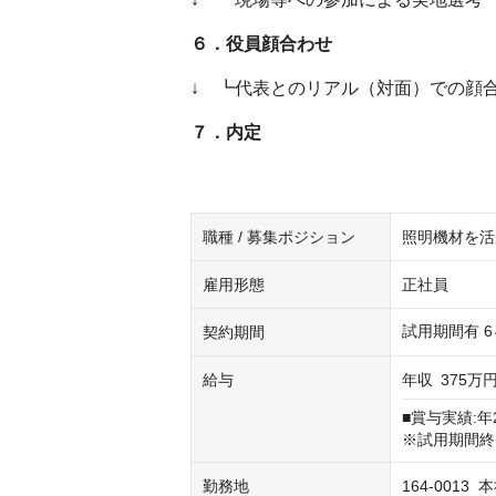
６．役員顔合わせ
↓ ┗代表とのリアル（対面）での顔
７．内定
職種 / 募集ポジション
照明機材を活
雇用形態
正社員
試用期間有 
契約期間
給与
年収
375万円
■賞与実績:年
※試用期間終
勤務地
164-0013