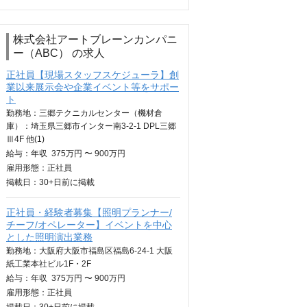
株式会社アートブレーンカンパニ
ー（ABC） の求人
正社員【現場スタッフスケジューラ】創
業以来展示会や企業イベント等をサポー
ト
勤務地：三郷テクニカルセンター（機材倉
庫）：埼玉県三郷市インター南3-2-1 DPL三郷
Ⅲ4F 他(1)
給与：
年収
375万円 〜 900万円
雇用形態：正社員
掲載日：
30+日
前に掲載
正社員・経験者募集【照明プランナー/
チーフ/オペレーター】イベントを中心
とした照明演出業務
勤務地：大阪府大阪市福島区福島6-24-1 大阪
紙工業本社ビル1F・2F
給与：
年収
375万円 〜 900万円
雇用形態：正社員