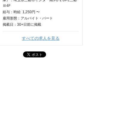
庫）：埼玉県三郷市インター南3-2-1 DPL三郷
Ⅲ4F
給与：
時給
1,250円 〜
雇用形態：アルバイト・パート
掲載日：
30+日
前に掲載
すべての求人を見る