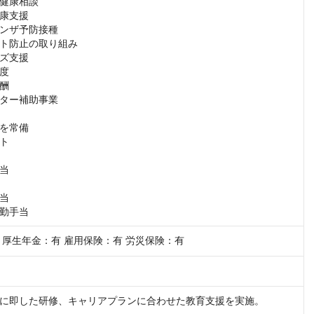
健康相談

康支援

ンザ予防接種

ト防止の取り組み

ズ支援

度

酬

ター補助事業

を常備

ト

当

当

勤手当
 厚生年金：有 雇用保険：有 労災保険：有
に即した研修、キャリアプランに合わせた教育支援を実施。
