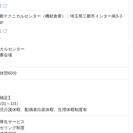
認
9 三郷テクニカルセンター（機材倉庫）：埼玉県三郷市インター南3-2-
4F
認
、

カルセンター

番会場

 休憩60分


補足】

31～1/3）

児介護休暇、配偶者出産休暇、生理休暇制度有
厚生サービス

セリング制度
