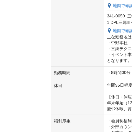
地図で確
341-005
1 DPL三郷Ⅲ
地図で確
主な勤務地は
・中野本社

・三郷テクニ
・イベント本
となります。
・8時間00分
勤務時間
年間95日程度
休日
【休日・休暇
年末年始（12/
慶弔休暇、育
・会員制福利
福利厚生
・外部カウン