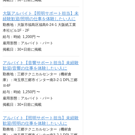
掲載日：
30+日
前に掲載
大阪アルバイト【照明サポート担当】未
経験歓迎/照明の仕事を体験したい人に
勤務地：大阪市福島区福島6-24-1 大阪紙工業
本社ビル1F・2F
給与：
時給
1,200円 〜
雇用形態：アルバイト・パート
掲載日：
30+日
前に掲載
アルバイト【音響サポート担当】未経験
歓迎/音響の仕事を体験したい人に
勤務地：三郷テクニカルセンター（機材倉
庫）：埼玉県三郷市インター南3-2-1 DPL三郷
Ⅲ4F
給与：
時給
1,250円 〜
雇用形態：アルバイト・パート
掲載日：
30+日
前に掲載
アルバイト【照明サポート担当】未経験
歓迎/照明の仕事を体験したい人に
勤務地：三郷テクニカルセンター（機材倉