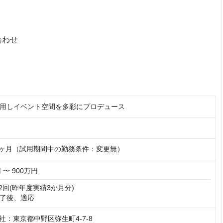
合わせ
用しイベント空間を多彩にプロデュース
6ヶ月（試用期間中の勤務条件：変更無）
 〜 900万円
2回(昨年度実績3か月分)

了後、適応
 本社：東京都中野区弥生町4-7-8