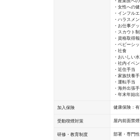
・産業医への
・女性への健
・インフルエ
・ハラスメン
・お仕事グッ
・スカウト制
・資格取得報
・ベビーシッ
・社食

・おいしい水
・社内イベン
・近住手当

・家族扶養手
・運転手当

・海外出張手
・年末年始出
健康保険：有
加入保険
屋内前面禁煙
受動喫煙対策
部署・専門性
研修・教育制度