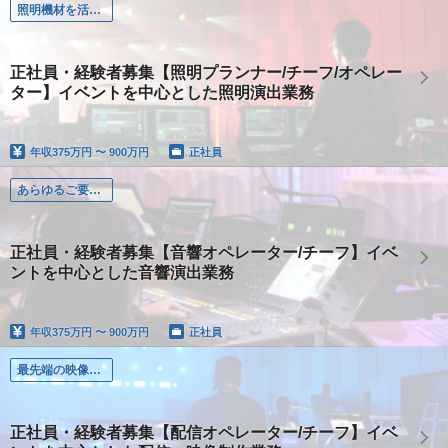
照明機材を活用しイベント空間を多彩にプロデュース
正社員・経験者募集【照明プランナー/チーフ/オペレー
ター】イベントを中心とした照明演出業務
年収
375万円 〜 900万円
正社員
あらゆるご要望にお応えし、「ベストな音場体験」をデザイン
正社員・経験者募集【音響オペレーター/チーフ】イベ
ントを中心とした音響演出業務
年収
375万円 〜 900万円
正社員
最先端の映像機材を 駆使し日本中に感動をお届け
正社員・経験者募集【配信オペレーター/チーフ】イベ