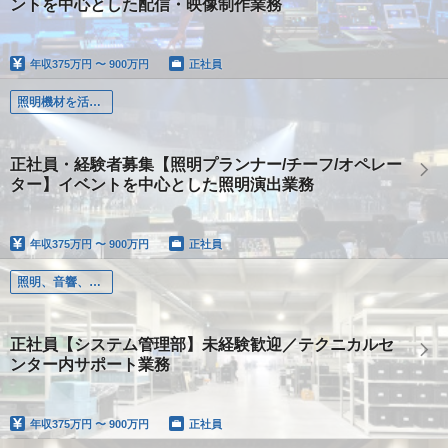
ントを中心とした配信・映像制作業務
年収
375万円 〜 900万円
正社員
照明機材を活用しイベント空間を多彩にプロデュース
正社員・経験者募集【照明プランナー/チーフ/オペレー
ター】イベントを中心とした照明演出業務
年収
375万円 〜 900万円
正社員
照明、音響、配信機材を取り扱う業務
正社員【システム管理部】未経験歓迎／テクニカルセ
ンター内サポート業務
年収
375万円 〜 900万円
正社員