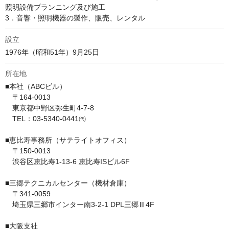
照明設備プランニング及び施工

3．音響・照明機器の製作、販売、レンタル
設立
1976年（昭和51年）9月25日
所在地
■本社（ABCビル）

　〒164-0013

　東京都中野区弥生町4-7-8

　TEL：03-5340-0441㈹

■恵比寿事務所（サテライトオフィス）

　〒150-0013

　渋谷区恵比寿1-13-6 恵比寿ISビル6F

■三郷テクニカルセンター（機材倉庫）

　〒341-0059

　埼玉県三郷市インター南3-2-1 DPL三郷Ⅲ4F

■大阪支社
