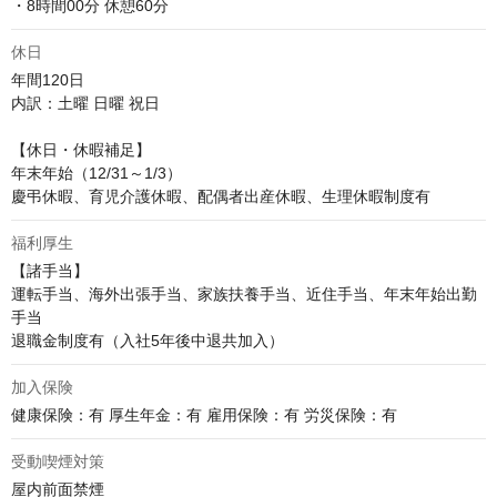
・8時間00分 休憩60分
休日
年間120日

内訳：土曜 日曜 祝日

【休日・休暇補足】

年末年始（12/31～1/3）

慶弔休暇、育児介護休暇、配偶者出産休暇、生理休暇制度有
福利厚生
【諸手当】

運転手当、海外出張手当、家族扶養手当、近住手当、年末年始出勤
手当

退職金制度有（入社5年後中退共加入）
加入保険
健康保険：有 厚生年金：有 雇用保険：有 労災保険：有
受動喫煙対策
屋内前面禁煙