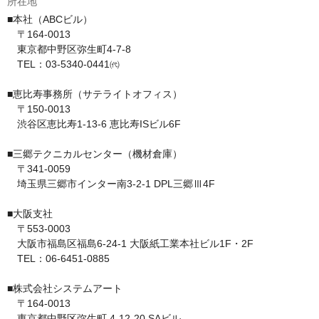
所在地
■本社（ABCビル）

　〒164-0013

　東京都中野区弥生町4-7-8

　TEL：03-5340-0441㈹

■恵比寿事務所（サテライトオフィス）

　〒150-0013

　渋谷区恵比寿1-13-6 恵比寿ISビル6F

■三郷テクニカルセンター（機材倉庫）

　〒341-0059

　埼玉県三郷市インター南3-2-1 DPL三郷Ⅲ4F

■大阪支社

　〒553-0003

　大阪市福島区福島6-24-1 大阪紙工業本社ビル1F・2F

　TEL：06-6451-0885

■株式会社システムアート

　〒164-0013

　東京都中野区弥生町 4-12-20 SAビル
