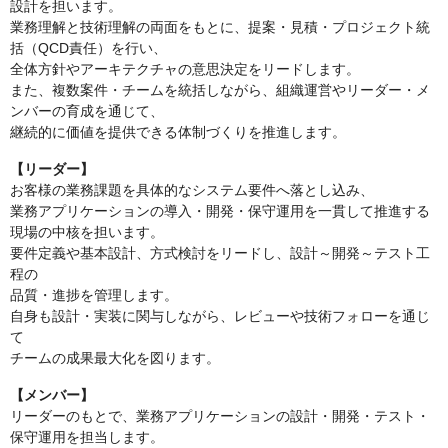
設計を担います。
業務理解と技術理解の両面をもとに、提案・見積・プロジェクト統
括（QCD責任）を行い、
全体方針やアーキテクチャの意思決定をリードします。
また、複数案件・チームを統括しながら、組織運営やリーダー・メ
ンバーの育成を通じて、
継続的に価値を提供できる体制づくりを推進します。
【リーダー】
お客様の業務課題を具体的なシステム要件へ落とし込み、
業務アプリケーションの導入・開発・保守運用を一貫して推進する
現場の中核を担います。
要件定義や基本設計、方式検討をリードし、設計～開発～テスト工
程の
品質・進捗を管理します。
自身も設計・実装に関与しながら、レビューや技術フォローを通じ
て
チームの成果最大化を図ります。
【メンバー】
リーダーのもとで、業務アプリケーションの設計・開発・テスト・
保守運用を担当します。