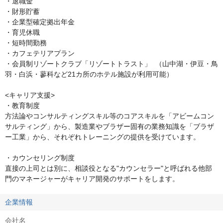
・退職金  

・財形貯蓄  

・企業型確定拠出年金  

・育児休職  

・短時間勤務  

・カフェテリアプラン  

・会員制リゾートクラブ「リゾートトラスト」  （山中湖・伊豆・鳥
羽・白浜・蓼科など21カ所のホテル施設が利用可能）    

<キャリア支援>

・教育制度

方法論やコンサルティングスキル等のコアスキルを「アビームコン
サルティング」から、製造業やブラザー固有の業務知識を「ブラザ
ー工業」から、それぞれトレーニングの提供を受けています。

・カウンセリング制度

直接の上司とは別に、相談役となる"カウンセラー"と呼ばれる他部
門のマネージャーがキャリア開発のサポートをします。
企業情報
会社名