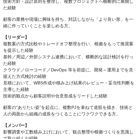
技術方針・設計原則を整理し、複数プロジェクトへ横断的に展開し
た経験
顧客の業務や現場に興味を持ち、対話しながら「より良い形」を一
緒に作っていくことを楽しめる方。
【リーダー】
複数案の方式比較やトレードオフ整理を行い、根拠をもって推奨案
を提示した経験
基幹／周辺／外部システム連携において、横断的な設計検討を行っ
た経験
クラウド／ローコード／DevOps 等を前提に、開発～運用までを見
据えた方式検討の経験
見積において、WBS作成や積み上げ結果のレビュー・妥当性判断を
主導した経験
技術的観点から顧客説明や合意形成をリードした経験
顧客の“ありたい姿”を起点に、複数PJを束ねて道筋を描き、技術と
人の両面から組織の成長をつくることにワクワクできる方。
【メンバー】
影響調査や工数積み上げにおいて、観点整理や根拠づくりを意識し
て取り組んだ経験