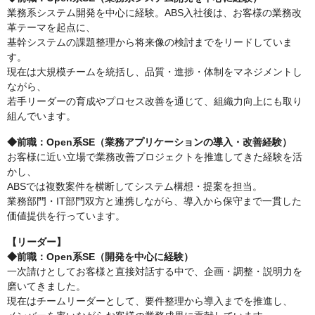
業務系システム開発を中心に経験。ABS入社後は、お客様の業務改
革テーマを起点に、
基幹システムの課題整理から将来像の検討までをリードしていま
す。
現在は大規模チームを統括し、品質・進捗・体制をマネジメントし
ながら、
若手リーダーの育成やプロセス改善を通じて、組織力向上にも取り
組んでいます。
◆前職：Open系SE（業務アプリケーションの導入・改善経験）
お客様に近い立場で業務改善プロジェクトを推進してきた経験を活
かし、
ABSでは複数案件を横断してシステム構想・提案を担当。
業務部門・IT部門双方と連携しながら、導入から保守まで一貫した
価値提供を行っています。
【リーダー】
◆前職：Open系SE（開発を中心に経験）
一次請けとしてお客様と直接対話する中で、企画・調整・説明力を
磨いてきました。
現在はチームリーダーとして、要件整理から導入までを推進し、