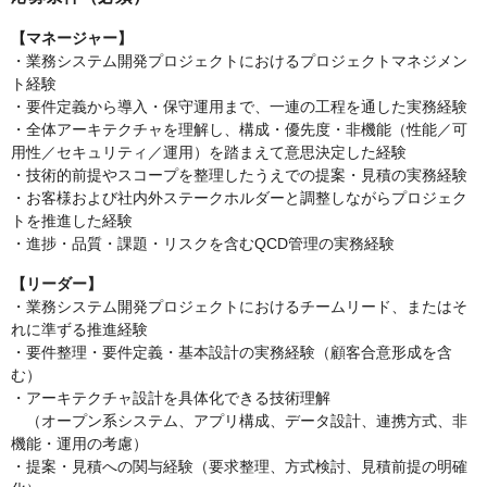
【マネージャー】
・業務システム開発プロジェクトにおけるプロジェクトマネジメン
ト経験
・要件定義から導入・保守運用まで、一連の工程を通した実務経験
・全体アーキテクチャを理解し、構成・優先度・非機能（性能／可
用性／セキュリティ／運用）を踏まえて意思決定した経験
・技術的前提やスコープを整理したうえでの提案・見積の実務経験
・お客様および社内外ステークホルダーと調整しながらプロジェク
トを推進した経験
・進捗・品質・課題・リスクを含むQCD管理の実務経験
【リーダー】
・業務システム開発プロジェクトにおけるチームリード、またはそ
れに準ずる推進経験
・要件整理・要件定義・基本設計の実務経験（顧客合意形成を含
む）
・アーキテクチャ設計を具体化できる技術理解
（オープン系システム、アプリ構成、データ設計、連携方式、非
機能・運用の考慮）
・提案・見積への関与経験（要求整理、方式検討、見積前提の明確