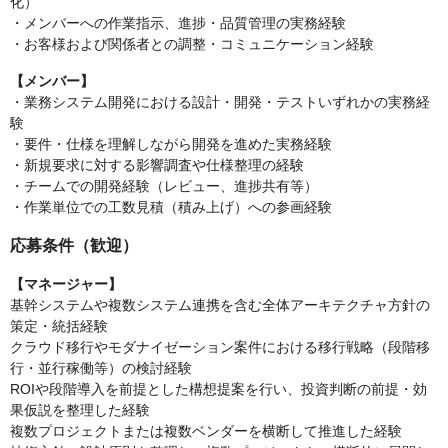
化）
・メンバーへの作業指示、進捗・品質管理の実務経験
・お客様および関係者との調整・コミュニケーション経験
【メンバー】
・業務システム開発における設計・開発・テストいずれかの実務経
験
・要件・仕様を理解しながら開発を進めた実務経験
・新規要求に対する影響調査や仕様整理の経験
・チームでの開発経験（レビュー、進捗共有等）
・作業単位での工数見積（積み上げ）への参画経験
応募条件（歓迎）
【マネージャー】
基幹システムや複数システム連携を含む全体アーキテクチャ方針の
策定・統括経験
クラウド移行やモダナイゼーション案件における移行戦略（段階移
行・並行稼働等）の検討経験
ROIや段階導入を前提とした構想提案を行い、投資判断の前提・効
果仮説を整理した経験
複数プロジェクトまたは複数ベンダーを横断して推進した経験