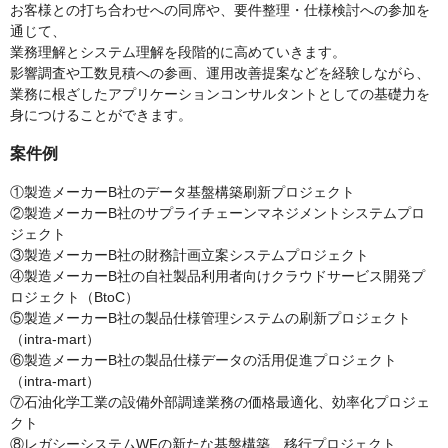
お客様との打ち合わせへの同席や、要件整理・仕様検討への参加を
通じて、
業務理解とシステム理解を段階的に高めていきます。
影響調査や工数見積への参画、運用改善提案などを経験しながら、
業務に根ざしたアプリケーションコンサルタントとしての基礎力を
身につけることができます。
案件例
①製造メーカーB社のデータ基盤構築刷新プロジェクト
②製造メーカーB社のサプライチェーンマネジメントシステムプロ
ジェクト
③製造メーカーB社の財務計画立案システムプロジェクト
④製造メーカーB社の自社製品利用者向けクラウドサービス開発プ
ロジェクト（BtoC）
⑤製造メーカーB社の製品仕様管理システムの刷新プロジェクト
（intra-mart）
⑥製造メーカーB社の製品仕様データの活用促進プロジェクト
（intra-mart）
⑦石油化学工業の設備外部調達業務の価格最適化、効率化プロジェ
クト
⑧レガシーシステムWFの新たな基盤構築、移行プロジェクト