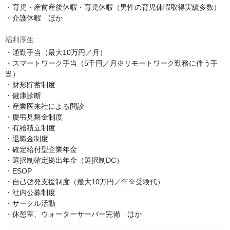
・育児・産前産後休暇・育児休暇（男性の育児休暇取得実績多数）

・介護休暇　ほか
福利厚生
・通勤手当（最大10万円／月）

・スマートワーク手当（5千円／月※リモートワーク勤務に伴う手
当）

・財形貯蓄制度

・健康診断

・産業医来社による問診

・慶弔見舞金制度

・有給積立制度

・退職金制度

・確定給付型企業年金

・選択制確定拠出年金（選択制DC）

・ESOP　

・自己啓発支援制度（最大10万円／年※受験代）

・社内公募制度

・サークル活動

・休憩室、ウォーターサーバー完備　ほか