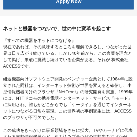
Apply Now
ネットと機器をつないで、世の中に変革を起こす
『すべての機器をネットにつなげる』
現在であれば、その意味するところを理解できるし、つながった世
界は日々広がり続けている。しかし40年前から、この言葉を理念と
して掲げ、果敢に挑戦し続けている企業がある。それが 株式会社
ACCESSです。
組込機器向けソフトウェア開発のベンチャー企業として1984年に設
立された同社は、インターネット技術が世界を変えると確信し、小
型情報機器向けのブラウザ『NetFront』の研究開発を実施。1999年
には、NTTドコモの携帯電話インターネット・サービス『iモード』
に採用され、誰もがどこからでも「ケータイ」を通じてインターネ
ットにつながる日常を実現。この世界初の事例誕生には、ACCESS
のブラウザが不可欠でした。
この成功をきっかけに事業領域をさらに拡大。TVやカーナビに代表
される車載情報機器など、組み込みブラウザの搭載先を拡げなが