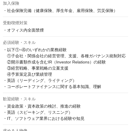
加入保険
・社会保険完備（健康保険、厚生年金、雇用保険、労災保険）
受動喫煙対策
・オフィス内全面禁煙
必須経験・スキル
・以下①~④のいずれかの業務経験

　①子会社・関係会社の経営管理、支援、各種ガバナンス統制対応

　②開示書類作成を含むIR（Investor Relations）の経験

　③経営戦略、事業戦略の立案支援

　④予算策定及び業績管理

・英語（リーディング、ライティング）

・コーポレートファイナンスに関する基本知識、理解
歓迎経験・スキル
・資金政策・資本政策の検討、推進の経験

・英語（スピーキング、リスニング）

・IT、ソフトウェア業界における経験や知見
求める人物像