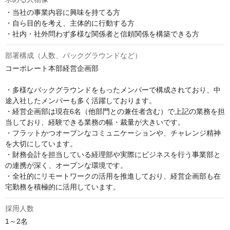
・当社の事業内容に興味を持てる方

・自ら目的を考え、主体的に行動する方

・社内・社外問わず多様な関係者と信頼関係を構築できる方
部署構成（人数、バックグラウンドなど）
コーポレート本部経営企画部

・多様なバックグラウンドをもったメンバーで構成されており、中
途入社したメンバーも多く活躍しております。

・経営企画部は現在6名（他部門との兼任者含む）で上記の業務を担
当しており、経験できる業務の幅・裁量が大きいです。

・フラットかつオープンなコミュニケーションや、チャレンジ精神
を大切にしています。

・財務会計を担当している経理部や実際にビジネスを行う事業部と
の連携が深く、オープンな環境です。

・全社的にリモートワークの活用を推進しており、経営企画部も在
宅勤務を積極的に活用しています。
採用人数
1～2名