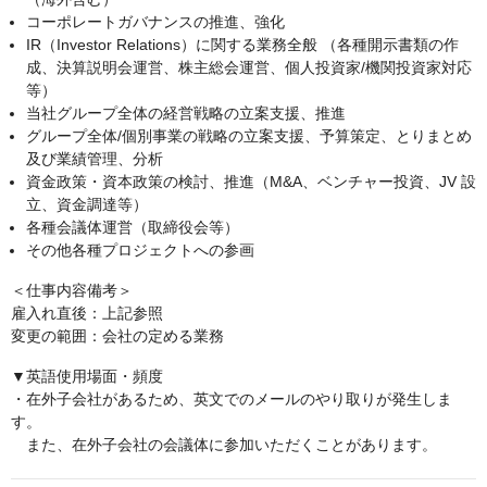
コーポレートガバナンスの推進、強化
IR（Investor Relations）に関する業務全般 （各種開示書類の作
成、決算説明会運営、株主総会運営、個人投資家/機関投資家対応
等）
当社グループ全体の経営戦略の立案支援、推進
グループ全体/個別事業の戦略の立案支援、予算策定、とりまとめ
及び業績管理、分析
資金政策・資本政策の検討、推進（M&A、ベンチャー投資、JV 設
立、資金調達等）
各種会議体運営（取締役会等）
その他各種プロジェクトへの参画
＜仕事内容備考＞
雇入れ直後：上記参照
変更の範囲：会社の定める業務
▼英語使用場面・頻度
・在外子会社があるため、英文でのメールのやり取りが発生しま
す。
また、在外子会社の会議体に参加いただくことがあります。