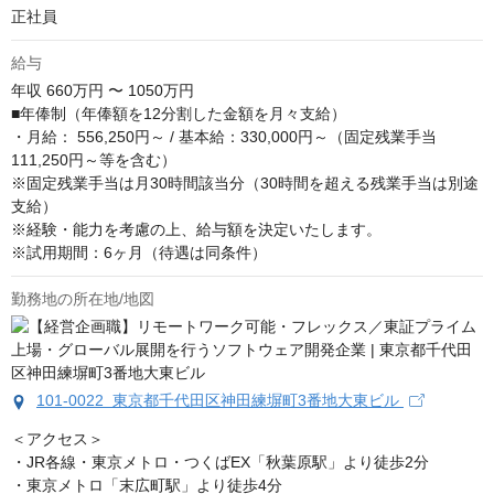
正社員
給与
年収
660万円 〜 1050万円
■年俸制（年俸額を12分割した金額を月々支給）

・月給： 556,250円～ / 基本給：330,000円～（固定残業手当
111,250円～等を含む）

※固定残業手当は月30時間該当分（30時間を超える残業手当は別途
支給）

※経験・能力を考慮の上、給与額を決定いたします。

※試用期間：6ヶ月（待遇は同条件）
勤務地の所在地/地図
101-0022 東京都千代田区神田練塀町3番地大東ビル
＜アクセス＞

・JR各線・東京メトロ・つくばEX「秋葉原駅」より徒歩2分

・東京メトロ「末広町駅」より徒歩4分
