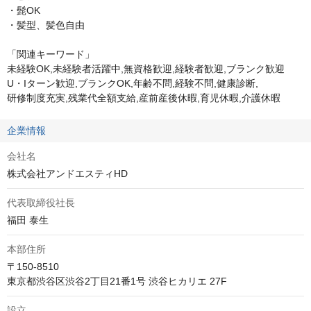
・髭OK

・髪型、髪色自由

「関連キーワード」

未経験OK,未経験者活躍中,無資格歓迎,経験者歓迎,ブランク歓迎

U・Iターン歓迎,ブランクOK,年齢不問,経験不問,健康診断,

研修制度充実,残業代全額支給,産前産後休暇,育児休暇,介護休暇
企業情報
会社名
株式会社アンドエスティHD
代表取締役社長
福田 泰生
本部住所
〒150-8510

東京都渋谷区渋谷2丁目21番1号 渋谷ヒカリエ 27F
設立