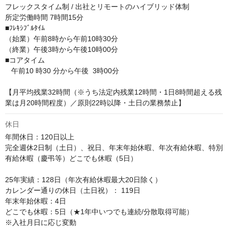
フレックスタイム制 / 出社とリモートのハイブリッド体制

所定労働時間 7時間15分

■ﾌﾚｷｼﾌﾞﾙﾀｲﾑ

（始業）午前8時から午前10時30分

（終業）午後3時から午後10時00分

■コアタイム

   午前10 時30 分から午後  3時00分

【月平均残業32時間（※うち法定内残業12時間・1日8時間超える残
業は月20時間程度）／原則22時以降・土日の業務禁止】
休日
年間休日：120日以上

完全週休2日制（土日）、祝日、年末年始休暇、年次有給休暇、特別
有給休暇（慶弔等）どこでも休暇（5日）　

25年実績：128日（年次有給休暇最大20日除く）

カレンダー通りの休日（土日祝）： 119日

年末年始休暇：4日

どこでも休暇：5日（★1年中いつでも連続/分散取得可能）

※入社月日に応じ変動