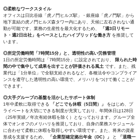
◎柔軟なワークスタイル
オフィスは日比谷線「虎ノ門ヒルズ駅」・銀座線「虎ノ門駅」から
地下直結の虎ノ門ヒルズ森タワー内にあり、天候に左右されない通
勤が可能です。業務の生産性を最大化するため、
「週3日リモー
ト・週2日出社」をベースとしたハイブリッドな働き方
を推奨して
います。
◎所定労働時間「7時間15分」と、透明性の高い労務管理
1日の所定労働時間は「7時間15分」に設定されており、
限られた時
間の中で集中して成果を出すことが評価される風土
です。また、残
業代は「1分単位」で全額支給されるなど、各種法令やコンプライア
ンスを遵守した透明性の高い環境で、メリハリをつけて働くことが
できます。
◎大手グループの基盤を活かしたサポート体制
1年中柔軟に取得できる
「どこでも休暇（5日間）」
をはじめ、プ
ライベートを大切にできる制度が充実しており、年間休日は128日
（25年実績／年次有給休暇を除く）となっております。グループ全
体でオンオフのメリハリを推奨しており、自身の業務スケジュール
に合わせて柔軟に休暇を取得しやすい環境です。また、将来の資産
形成を支援するため、
「企業型確定拠出年金（DC）」
と
「退職一