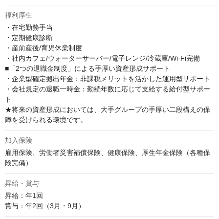
福利厚生
・在宅勤務手当

・定期健康診断

・産前産後/育児休業制度

・社内カフェ/ウォーターサーバー/電子レンジ/冷蔵庫/Wi-Fi完備

■「2つの退職金制度」による手厚い資産形成サポート

・企業型確定拠出年金：非課税メリットを活かした運用型サポート

・会社規定の退職一時金：勤続年数に応じて支給する給付型サポー
ト

★将来の資産形成においては、大手グループの手厚い二段構えの保
障を受けられる環境です。
加入保険
雇用保険、労働者災害補償保険、健康保険、厚生年金保険（各種保
険完備）
昇給・賞与
昇給：年1回

賞与：年2回（3月・9月）