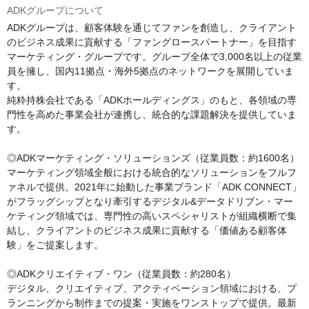
ADKグループについて
ADKグループは、顧客体験を通じてファンを創造し、クライアント
のビジネス成果に貢献する「ファングロースパートナー」を目指す
マーケティング・グループです。グループ全体で3,000名以上の従業
員を擁し、国内11拠点・海外5拠点のネットワークを展開していま
す。

純粋持株会社である「ADKホールディングス」のもと、各領域の専
門性を高めた事業会社が連携し、統合的な課題解決を提供していま
す。

◎ADKマーケティング・ソリューションズ（従業員数：約1600名）

マーケティング領域全般における統合的なソリューションをフルフ
ァネルで提供。2021年に始動した事業ブランド「ADK CONNECT」
がフラッグシップとなり牽引するデジタル&データドリブン・マー
ケティング領域では、専門性の高いスペシャリストが組織横断で集
結し、クライアントのビジネス成果に貢献する「価値ある顧客体
験」をご提案します。

◎ADKクリエイティブ・ワン（従業員数：約280名）

デジタル、クリエイティブ、アクティベーション領域における、プ
ランニングから制作までの提案・実施をワンストップで提供。最新