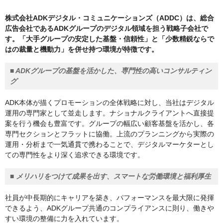
株式会社ADKデジタル・コミュニケーションズ（ADDC）は、総合
広告会社であるADKグループのデジタル領域を担う戦略子会社で
す。「大手グループの安定した基盤・信頼性」と「少数精鋭ならで
はの裁量と機動力」を併せ持つ環境が特徴です。
■ ADKグループの基盤を活かした、専門性の高いコンサルティン
グ
ADK本体が描くプロモーションの全体戦略に対し、当社はデジタル
運用の専門家として並走します。ナショナルクライアントへ直接提
案を行う機会も豊富です。グループの幅広い顧客基盤を活かし、各
専門セクションとフラットに協働。上流のプランニングから実際の
運用・分析まで一気通貫で携わることで、デジタルマーケターとし
ての専門性をより深く追求できる環境です。
■ メリハリをつけて成果を出す、スマートな労働環境と福利厚生
社員が中長期的にキャリアを築き、パフォーマンスを最大限に発揮
できるよう、ADKグループ共通のコンプライアンスに則り、働きや
すい環境の整備に力を入れています。