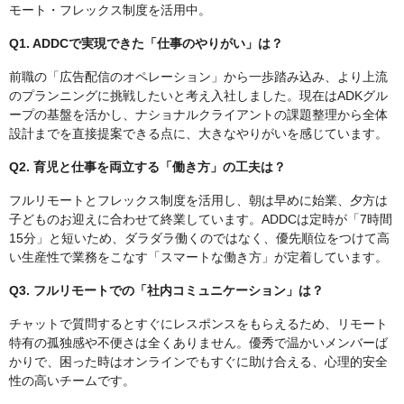
モート・フレックス制度を活用中。
Q1. ADDCで実現できた「仕事のやりがい」は？
前職の「広告配信のオペレーション」から一歩踏み込み、より上流
のプランニングに挑戦したいと考え入社しました。現在はADKグル
ープの基盤を活かし、ナショナルクライアントの課題整理から全体
設計までを直接提案できる点に、大きなやりがいを感じています。
Q2. 育児と仕事を両立する「働き方」の工夫は？
フルリモートとフレックス制度を活用し、朝は早めに始業、夕方は
子どものお迎えに合わせて終業しています。ADDCは定時が「7時間
15分」と短いため、ダラダラ働くのではなく、優先順位をつけて高
い生産性で業務をこなす「スマートな働き方」が定着しています。
Q3. フルリモートでの「社内コミュニケーション」は？
チャットで質問するとすぐにレスポンスをもらえるため、リモート
特有の孤独感や不便さは全くありません。優秀で温かいメンバーば
かりで、困った時はオンラインでもすぐに助け合える、心理的安全
性の高いチームです。