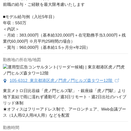
前職の給与・ご経験を最大限考慮いたします

■モデル給与例（入社5年目）

年収：550万

＜内訳＞

・月給：383,000円（基本給320,000円＋在宅勤務手当3,000円＋残
業代60,000円 ※月平均25時間の場合）

・賞与：960,000円（基本給1.5ヶ月分×年2回）
勤務地の所在地/地図
105-6312 東京都港区虎ノ門虎ノ門ヒルズ森タワー12階
東京メトロ日比谷線「虎ノ門ヒルズ駅」・銀座線「虎ノ門駅」より
地下直結で雨に濡れず通勤可／週3日リモート・週2日出社のハイブ
リッド体制

★オフィスはフリーアドレス制で、アーロンチェア、Web会議ブー
ス（1人用/2人用/4人用）などを配置
勤務時間