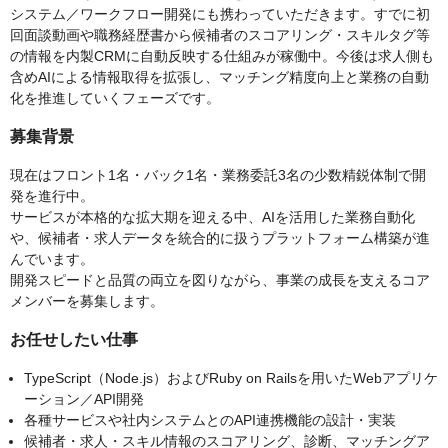
システム／ワークフロー開発にも携わっていただきます。すでに初
回面談動画や職務経歴書から候補者のスコアリング・スキルタグ等
の情報を内製CRMに自動反映する仕組みが稼働中。今後は求人側も
含めAIによる情報取得を拡張し、マッチング精度向上と業務の自動
化を推進していくフェーズです。
募集背景
現在はフロント1名・バック1名・業務委託3名の少数精鋭体制で開
発を進行中。
サービスが本格的な拡大期を迎える中、AIを活用した業務自動化
や、候補者・求人データを統合的に扱うプラットフォーム構築が進
んでいます。
開発スピードと品質の両立を図りながら、事業の成長を支えるコア
メンバーを募集します。
お任せしたい仕事
TypeScript（Node.js）およびRuby on Railsを用いたWebアプリケ
ーション／API開発
各種サービスや社内システムとのAPI連携機能の設計・実装
候補者・求人・スキル情報のスコアリング、診断、マッチングア