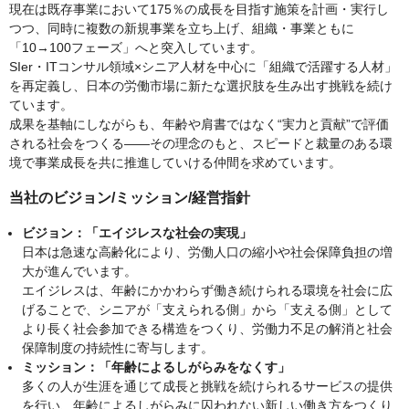
現在は既存事業において175％の成長を目指す施策を計画・実行し
つつ、同時に複数の新規事業を立ち上げ、組織・事業ともに
「10→100フェーズ」へと突入しています。
SIer・ITコンサル領域×シニア人材を中心に「組織で活躍する人材」
を再定義し、日本の労働市場に新たな選択肢を生み出す挑戦を続け
ています。
成果を基軸にしながらも、年齢や肩書ではなく“実力と貢献”で評価
される社会をつくる――その理念のもと、スピードと裁量のある環
境で事業成長を共に推進していける仲間を求めています。
当社のビジョン/ミッション/経営指針
ビジョン：「エイジレスな社会の実現」
日本は急速な高齢化により、労働人口の縮小や社会保障負担の増
大が進んでいます。
エイジレスは、年齢にかかわらず働き続けられる環境を社会に広
げることで、シニアが「支えられる側」から「支える側」として
より長く社会参加できる構造をつくり、労働力不足の解消と社会
保障制度の持続性に寄与します。
ミッション：「年齢によるしがらみをなくす」
多くの人が生涯を通じて成長と挑戦を続けられるサービスの提供
を行い、年齢によるしがらみに囚われない新しい働き方をつくり