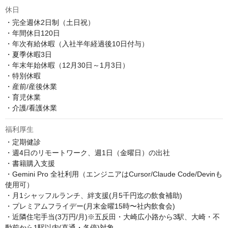
休日
・完全週休2日制（土日祝）

・年間休日120日

・年次有給休暇（入社半年経過後10日付与）

・夏季休暇3⽇

・年末年始休暇（12⽉30⽇～1⽉3⽇）

・特別休暇

・産前/産後休業

・育児休業

・介護/看護休業
福利厚生
・定期健診

・週4日のリモートワーク、週1日（金曜日）の出社

・書籍購入支援

・Gemini Pro 全社利用（エンジニアはCursor/Claude Code/Devinも
使用可）

・月1シャッフルランチ、絆支援(月5千円迄の飲食補助)

・プレミアムフライデー(月末金曜15時〜社内飲食会)

・近隣住宅手当(3万円/月)※五反田・大崎広小路から3駅、大崎・不
動前から1駅以内(直通・各停)対象