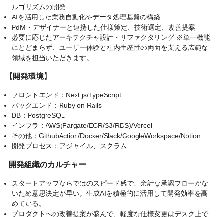
ルゴリズムの開発
AIを活用した業務自動化やデータ処理基盤の構築
PdM・デザイナーと連携した仕様策定、技術選定、改善提案
必要に応じたアーキテクチャ設計・リファクタリング ※単一機能
にとどまらず、ユーザー体験と社内生産性の両面を支える広範な
領域を担当いただきます。
【開発環境】
フロントエンド：Next.js/TypeScript
バックエンド：Ruby on Rails
DB：PostgreSQL
インフラ：AWS(Fargate/ECR/S3/RDS)/Vercel
その他：GithubAction/Docker/Slack/GoogleWorkspace/Notion
開発プロセス：アジャイル、スクラム
開発組織のカルチャー
スタートアップならではのスピード感で、余計な承認フローがな
いため意思決定が早い。生成AIを積極的に活用して開発効率を高
めている。
プロダクトへの改善提案が盛んで、軽度な仕様変更はデスク上で