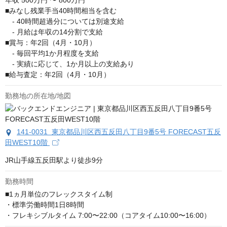
年収
500万円 〜 800万円
■みなし残業手当40時間相当を含む

　- 40時間超過分については別途支給

　- 月給は年収の14分割で支給

■賞与：年2回（4月・10月）

　- 毎回平均1か月程度を支給

　- 実績に応じて、1か月以上の支給あり

■給与査定：年2回（4月・10月）
勤務地の所在地/地図
141-0031 東京都品川区西五反田八丁目9番5号 FORECAST五反
田WEST10階
JR山手線五反田駅より徒歩9分
勤務時間
■1ヵ月単位のフレックスタイム制

・標準労働時間1⽇8時間

・フレキシブルタイム 7:00〜22:00（コアタイム10:00〜16:00）