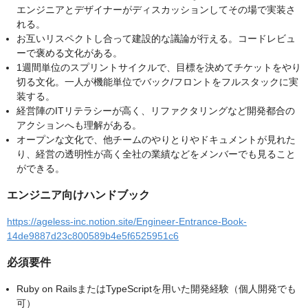
エンジニアとデザイナーがディスカッションしてその場で実装さ
れる。
お互いリスペクトし合って建設的な議論が行える。コードレビュ
ーで褒める文化がある。
1週間単位のスプリントサイクルで、目標を決めてチケットをやり
切る文化。一人が機能単位でバック/フロントをフルスタックに実
装する。
経営陣のITリテラシーが高く、リファクタリングなど開発都合の
アクションへも理解がある。
オープンな文化で、他チームのやりとりやドキュメントが見れた
り、経営の透明性が高く全社の業績などをメンバーでも見ること
ができる。
エンジニア向けハンドブック
https://ageless-inc.notion.site/Engineer-Entrance-Book-
14de9887d23c800589b4e5f6525951c6
必須要件
Ruby on RailsまたはTypeScriptを用いた開発経験（個人開発でも
可）