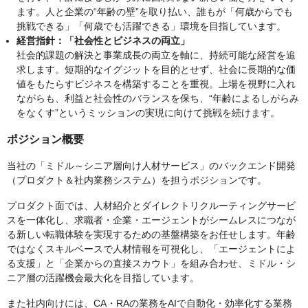
ます。人と企業の“年齢の壁”を取り払い、誰もが「何歳からでも
挑戦できる」「何歳でも活躍できる」環境を目指しています。
経営指針：「社会性とビジネスの両立」
社会的課題の解決と事業成長の両立を軸に、持続可能な経営を追
求します。短期的なイグジットを目的とせず、社会に長期的な価
値をもたらすビジネスを構築することを重視。上場を視野に入れ
ながらも、利益と社会性のバランスを保ち、“年齢によるしがらみ
をなくす”というミッションの実現に向けて挑戦を続けます。
ポジション概要
当社の「ミドル～シニア層向け人材サービス」のバックエンド開発
（プロダクト＆社内業務システム）を担うポジションです。
プロダクト面では、人材紹介とダイレクトリクルーティングサービ
スを一体化し、求職者・企業・エージェントがシームレスにつなが
る新しい転職体験を実現するための基盤構築をお任せします。年齢
ではなくスキルベースで人材情報を可視化し、「エージェントによ
る支援」と「企業からの直接スカウト」を組み合わせ、ミドル・シ
ニア層の活躍機会最大化を目指しています。
また社内向けには、CA・RAの業務をAIで自動化・効率化する業務