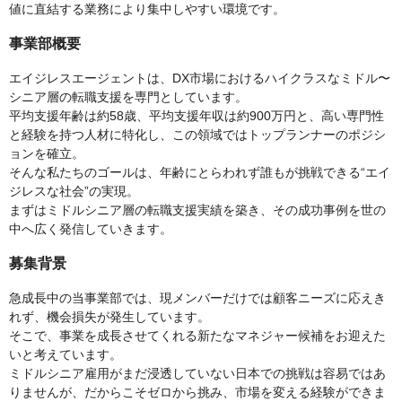
値に直結する業務により集中しやすい環境です。
事業部概要
エイジレスエージェントは、DX市場におけるハイクラスなミドル〜
シニア層の転職支援を専門としています。
平均支援年齢は約58歳、平均支援年収は約900万円と、高い専門性
と経験を持つ人材に特化し、この領域ではトップランナーのポジシ
ョンを確立。
そんな私たちのゴールは、年齢にとらわれず誰もが挑戦できる“エイ
ジレスな社会”の実現。
まずはミドルシニア層の転職支援実績を築き、その成功事例を世の
中へ広く発信していきます。
募集背景
急成長中の当事業部では、現メンバーだけでは顧客ニーズに応えき
れず、機会損失が発生しています。
そこで、事業を成長させてくれる新たなマネジャー候補をお迎えた
いと考えています。
ミドルシニア雇用がまだ浸透していない日本での挑戦は容易ではあ
りませんが、だからこそゼロから挑み、市場を変える経験ができま