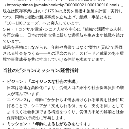
（https://prtimes.jp/main/html/rd/p/000000021.000100916.html）。
現在は既存事業において175％の成長を目指す施策を計画・実行し
つつ、同時に複数の新規事業を立ち上げ、組織・事業ともに
「10→100フェーズ」へと突入しています。
SIer・ITコンサル領域×シニア人材を中心に「組織で活躍する人材」
を再定義し、日本の労働市場に新たな選択肢を生み出す挑戦を続け
ています。
成果を基軸にしながらも、年齢や肩書ではなく“実力と貢献”で評価
される社会をつくる――その理念のもと、スピードと裁量のある環
境で事業成長を共に推進していける仲間を求めています。
当社のビジョン/ミッション/経営指針
ビジョン：「エイジレスな社会の実現」
日本は急速な高齢化により、労働人口の縮小や社会保障負担の増
大が進んでいます。
エイジレスは、年齢にかかわらず働き続けられる環境を社会に広
げることで、シニアが「支えられる側」から「支える側」として
より長く社会参加できる構造をつくり、労働力不足の解消と社会
保障制度の持続性に寄与します。
ミッション：「年齢によるしがらみをなくす」