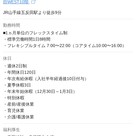
田WEST10階
JR山手線五反田駅より徒歩9分
勤務時間
■1ヵ月単位のフレックスタイム制

・標準労働時間1⽇8時間

・フレキシブルタイム 7:00〜22:00（コアタイム10:00〜16:00）
休日
・週休2日制

・年間休日120日

・年次有給休暇（入社半年経過後10日付与）

・夏季休暇3⽇

・年末年始休暇（12⽉30⽇～1⽉3⽇）

・特別休暇

・産前/産後休業

・育児休業

・介護/看護休業
福利厚生