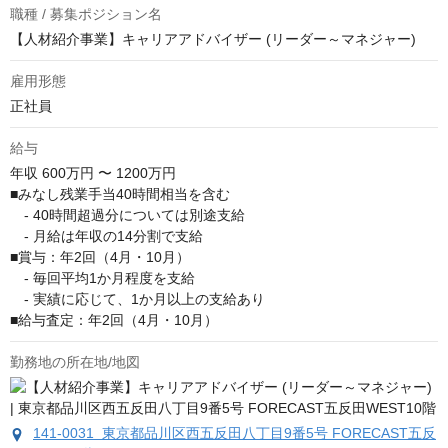
職種 / 募集ポジション名
【人材紹介事業】キャリアアドバイザー (リーダー～マネジャー)
雇用形態
正社員
給与
年収
600万円 〜 1200万円
■みなし残業手当40時間相当を含む

　- 40時間超過分については別途支給

　- 月給は年収の14分割で支給

■賞与：年2回（4月・10月）

　- 毎回平均1か月程度を支給

　- 実績に応じて、1か月以上の支給あり

■給与査定：年2回（4月・10月）
勤務地の所在地/地図
141-0031 東京都品川区西五反田八丁目9番5号 FORECAST五反