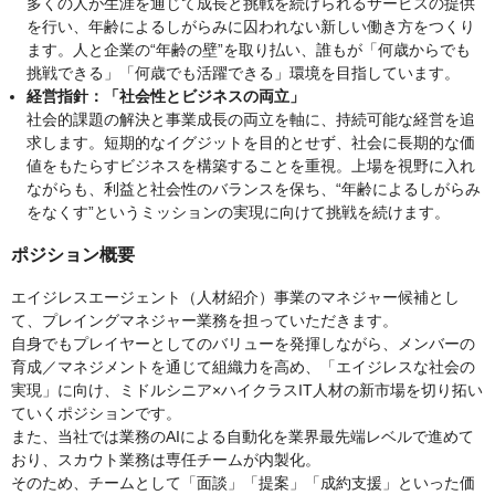
多くの人が生涯を通じて成長と挑戦を続けられるサービスの提供
を行い、年齢によるしがらみに囚われない新しい働き方をつくり
ます。人と企業の“年齢の壁”を取り払い、誰もが「何歳からでも
挑戦できる」「何歳でも活躍できる」環境を目指しています。
経営指針：「社会性とビジネスの両立」
社会的課題の解決と事業成長の両立を軸に、持続可能な経営を追
求します。短期的なイグジットを目的とせず、社会に長期的な価
値をもたらすビジネスを構築することを重視。上場を視野に入れ
ながらも、利益と社会性のバランスを保ち、“年齢によるしがらみ
をなくす”というミッションの実現に向けて挑戦を続けます。
ポジション概要
エイジレスエージェント（人材紹介）事業のマネジャー候補とし
て、プレイングマネジャー業務を担っていただきます。
自身でもプレイヤーとしてのバリューを発揮しながら、メンバーの
育成／マネジメントを通じて組織力を高め、「エイジレスな社会の
実現」に向け、ミドルシニア×ハイクラスIT人材の新市場を切り拓い
ていくポジションです。
また、当社では業務のAIによる自動化を業界最先端レベルで進めて
おり、スカウト業務は専任チームが内製化。
そのため、チームとして「面談」「提案」「成約支援」といった価