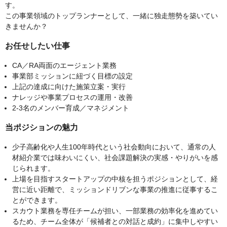
す。
この事業領域のトップランナーとして、一緒に独走態勢を築いてい
きませんか？
お任せしたい仕事
CA／RA両面のエージェント業務
事業部ミッションに紐づく目標の設定
上記の達成に向けた施策立案・実行
ナレッジや事業プロセスの運用・改善
2-3名のメンバー育成／マネジメント
当ポジションの魅力
少子高齢化や人生100年時代という社会動向において、通常の人
材紹介業では味わいにくい、社会課題解決の実感・やりがいを感
じられます。
上場を目指すスタートアップの中核を担うポジションとして、経
営に近い距離で、ミッションドリブンな事業の推進に従事するこ
とができます。
スカウト業務を専任チームが担い、一部業務の効率化を進めてい
るため、チーム全体が「候補者との対話と成約」に集中しやすい