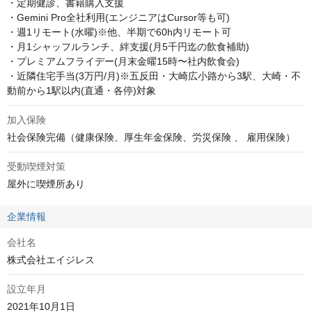
・定期健診、書籍購入支援

・Gemini Pro全社利用(エンジニアはCursor等も可)

・週1リモート(水曜)※他、半期で60h内リモート可

・月1シャッフルランチ、絆支援(月5千円迄の飲食補助)

・プレミアムフライデー(月末金曜15時〜社内飲食会)

・近隣住宅手当(3万円/月)※五反田・大崎広小路から3駅、大崎・不
動前から1駅以内(直通・各停)対象
加入保険
社会保険完備（健康保険、厚生年金保険、労災保険 、 雇用保険）
受動喫煙対策
屋外に喫煙所あり
企業情報
会社名
株式会社エイジレス
設立年月
2021年10月1日