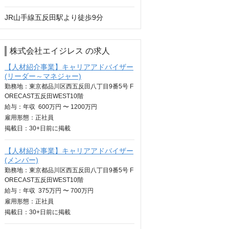
JR山手線五反田駅より徒歩9分
株式会社エイジレス の求人
【人材紹介事業】キャリアアドバイザー
(リーダー～マネジャー)
勤務地：東京都品川区西五反田八丁目9番5号 F
ORECAST五反田WEST10階
給与：
年収
600万円 〜 1200万円
雇用形態：正社員
掲載日：
30+日
前に掲載
【人材紹介事業】キャリアアドバイザー
(メンバー)
勤務地：東京都品川区西五反田八丁目9番5号 F
ORECAST五反田WEST10階
給与：
年収
375万円 〜 700万円
雇用形態：正社員
掲載日：
30+日
前に掲載