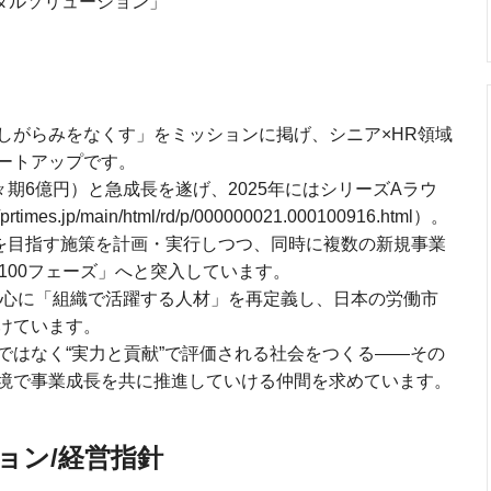
タルソリューション」
しがらみをなくす」をミッションに掲げ、シニア×HR領域
ートアップです。
々期6億円）と急成長を遂げ、2025年にはシリーズAラウ
s.jp/main/html/rd/p/000000021.000100916.html）。
長を目指す施策を計画・実行しつつ、同時に複数の新規事業
100フェーズ」へと突入しています。
材を中心に「組織で活躍する人材」を再定義し、日本の労働市
けています。
ではなく“実力と貢献”で評価される社会をつくる――その
境で事業成長を共に推進していける仲間を求めています。
ョン/経営指針