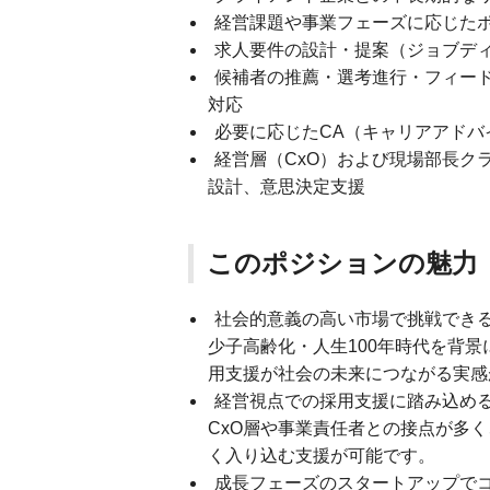
経営課題や事業フェーズに応じた
求人要件の設計・提案（ジョブデ
候補者の推薦・選考進行・フィー
対応
必要に応じたCA（キャリアアドバ
経営層（CxO）および現場部長ク
設計、意思決定支援
このポジションの魅力
社会的意義の高い市場で挑戦でき
少子高齢化・人生100年時代を背景
用支援が社会の未来につながる実感
経営視点での採用支援に踏み込め
CxO層や事業責任者との接点が多
く入り込む支援が可能です。
成長フェーズのスタートアップで