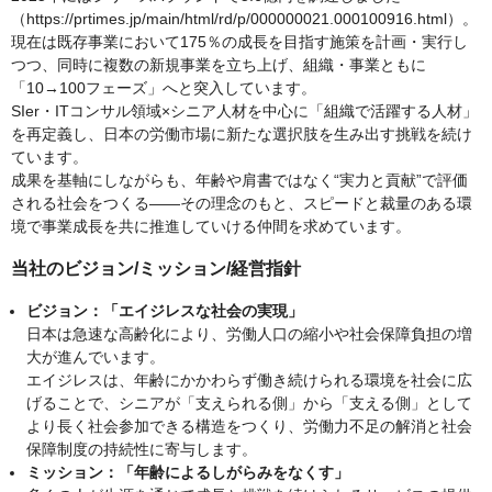
（https://prtimes.jp/main/html/rd/p/000000021.000100916.html）。
現在は既存事業において175％の成長を目指す施策を計画・実行し
つつ、同時に複数の新規事業を立ち上げ、組織・事業ともに
「10→100フェーズ」へと突入しています。
SIer・ITコンサル領域×シニア人材を中心に「組織で活躍する人材」
を再定義し、日本の労働市場に新たな選択肢を生み出す挑戦を続け
ています。
成果を基軸にしながらも、年齢や肩書ではなく“実力と貢献”で評価
される社会をつくる――その理念のもと、スピードと裁量のある環
境で事業成長を共に推進していける仲間を求めています。
当社のビジョン/ミッション/経営指針
ビジョン：「エイジレスな社会の実現」
日本は急速な高齢化により、労働人口の縮小や社会保障負担の増
大が進んでいます。
エイジレスは、年齢にかかわらず働き続けられる環境を社会に広
げることで、シニアが「支えられる側」から「支える側」として
より長く社会参加できる構造をつくり、労働力不足の解消と社会
保障制度の持続性に寄与します。
ミッション：「年齢によるしがらみをなくす」