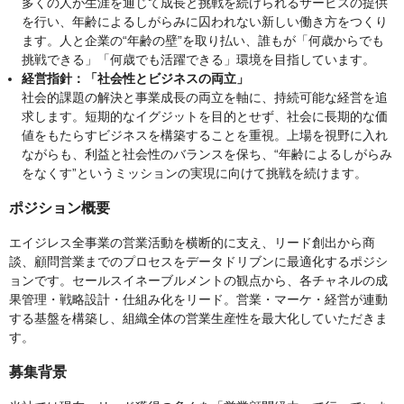
多くの人が生涯を通じて成長と挑戦を続けられるサービスの提供
を行い、年齢によるしがらみに囚われない新しい働き方をつくり
ます。人と企業の“年齢の壁”を取り払い、誰もが「何歳からでも
挑戦できる」「何歳でも活躍できる」環境を目指しています。
経営指針：「社会性とビジネスの両立」
社会的課題の解決と事業成長の両立を軸に、持続可能な経営を追
求します。短期的なイグジットを目的とせず、社会に長期的な価
値をもたらすビジネスを構築することを重視。上場を視野に入れ
ながらも、利益と社会性のバランスを保ち、“年齢によるしがらみ
をなくす”というミッションの実現に向けて挑戦を続けます。
ポジション概要
エイジレス全事業の営業活動を横断的に支え、リード創出から商
談、顧問営業までのプロセスをデータドリブンに最適化するポジシ
ョンです。セールスイネーブルメントの観点から、各チャネルの成
果管理・戦略設計・仕組み化をリード。営業・マーケ・経営が連動
する基盤を構築し、組織全体の営業生産性を最大化していただきま
す。
募集背景