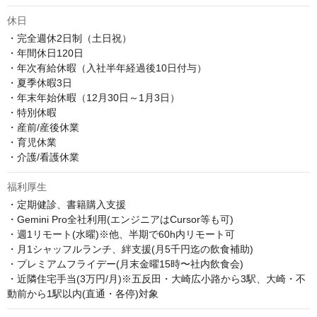
休日
・完全週休2日制（土日祝） 

・年間休日120日

・年次有給休暇（入社半年経過後10日付与）

・夏季休暇3⽇ 

・年末年始休暇（12⽉30⽇～1⽉3⽇）

・特別休暇 

・産前/産後休業 

・育児休業 

・介護/看護休業
福利厚生
・定期健診、書籍購入支援

・Gemini Pro全社利用(エンジニアはCursor等も可)

・週1リモート(水曜)※他、半期で60h内リモート可

・月1シャッフルランチ、絆支援(月5千円迄の飲食補助)

・プレミアムフライデー(月末金曜15時〜社内飲食会)

・近隣住宅手当(3万円/月)※五反田・大崎広小路から3駅、大崎・不
動前から1駅以内(直通・各停)対象