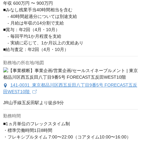
年収
600万円 〜 900万円
■みなし残業手当40時間相当を含む

　- 40時間超過分については別途支給

　- 月給は年収の14分割で支給

■賞与：年2回（4月・10月）

　- 毎回平均1か月程度を支給

　- 実績に応じて、1か月以上の支給あり

■給与査定：年2回（4月・10月）
勤務地の所在地/地図
141-0031 東京都品川区西五反田八丁目9番5号 FORECAST五反
田WEST10階
JR山手線五反田駅より徒歩9分
勤務時間
■1ヵ月単位のフレックスタイム制 

・標準労働時間1⽇8時間

・フレキシブルタイム 7:00〜22:00（コアタイム10:00〜16:00）