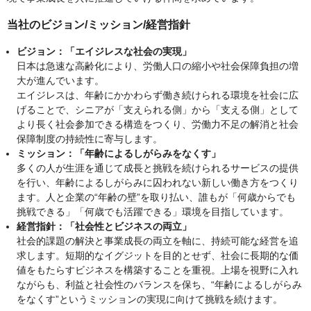
当社のビジョン/ミッション/経営指針
ビジョン：「エイジレスな社会の実現」
日本は急速な高齢化により、労働人口の縮小や社会保障負担の増
大が進んでいます。
エイジレスは、年齢にかかわらず働き続けられる環境を社会に広
げることで、シニアが「支えられる側」から「支える側」として
より長く社会参加できる構造をつくり、労働力不足の解消と社会
保障制度の持続性に寄与します。
ミッション：「年齢によるしがらみをなくす」
多くの人が生涯を通じて成長と挑戦を続けられるサービスの提供
を行い、年齢によるしがらみに囚われない新しい働き方をつくり
ます。人と企業の“年齢の壁”を取り払い、誰もが「何歳からでも
挑戦できる」「何歳でも活躍できる」環境を目指しています。
経営指針：「社会性とビジネスの両立」
社会的課題の解決と事業成長の両立を軸に、持続可能な経営を追
求します。短期的なイグジットを目的とせず、社会に長期的な価
値をもたらすビジネスを構築することを重視。上場を視野に入れ
ながらも、利益と社会性のバランスを保ち、“年齢によるしがらみ
をなくす”というミッションの実現に向けて挑戦を続けます。