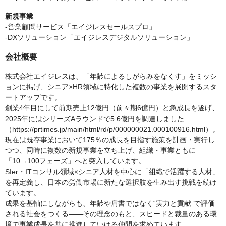
新規事業
-営業顧問サービス「エイジレスセールスプロ」
-DXソリューション「エイジレスデジタルソリューション」
会社概要
株式会社エイジレスは、「年齢によるしがらみをなくす」をミッシ
ョンに掲げ、シニア×HR領域に特化した複数の事業を展開するスタ
ートアップです。
創業4年目にして前期売上12億円（前々期6億円）と急成長を遂げ、
2025年にはシリーズAラウンドで5.6億円を調達しました
（https://prtimes.jp/main/html/rd/p/000000021.000100916.html）。
現在は既存事業において175％の成長を目指す施策を計画・実行し
つつ、同時に複数の新規事業を立ち上げ、組織・事業ともに
「10→100フェーズ」へと突入しています。
SIer・ITコンサル領域×シニア人材を中心に「組織で活躍する人材」
を再定義し、日本の労働市場に新たな選択肢を生み出す挑戦を続け
ています。
成果を基軸にしながらも、年齢や肩書ではなく“実力と貢献”で評価
される社会をつくる――その理念のもと、スピードと裁量のある環
境で事業成長を共に推進していける仲間を求めています。