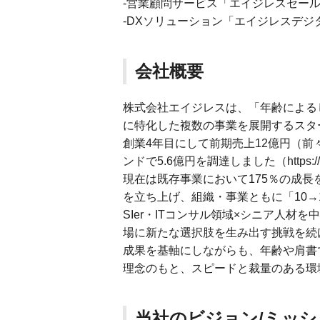
-営業顧問サービス「エイジレスセー
-DXソリューション「エイジレスデジ
会社概要
株式会社エイジレスは、「年齢による
に特化した複数の事業を展開するスタ
創業4年目にして前期売上12億円（前
ンドで5.6億円を調達しました（https://prtime
現在は既存事業において175％の成
を立ち上げ、組織・事業ともに「10→
SIer・ITコンサル領域×シニア人
場に新たな選択肢を生み出す挑戦を続
成果を基軸にしながらも、年齢や肩書
理念のもと、スピードと裁量のある環
当社のビジョン/ミッシ