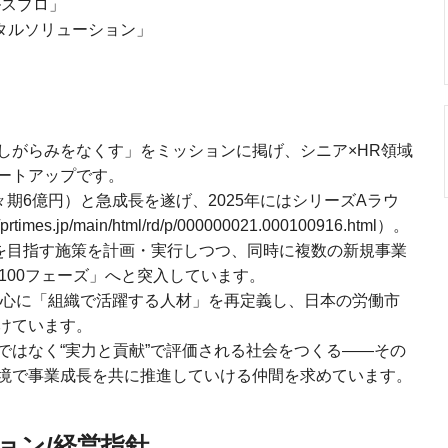
ルスプロ」
タルソリューション」
しがらみをなくす」をミッションに掲げ、シニア×HR領域
ートアップです。
々期6億円）と急成長を遂げ、2025年にはシリーズAラウ
s.jp/main/html/rd/p/000000021.000100916.html）。
長を目指す施策を計画・実行しつつ、同時に複数の新規事業
100フェーズ」へと突入しています。
材を中心に「組織で活躍する人材」を再定義し、日本の労働市
けています。
ではなく“実力と貢献”で評価される社会をつくる――その
境で事業成長を共に推進していける仲間を求めています。
ョン/経営指針