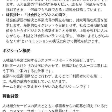
ます。人と企業の“年齢の壁”を取り払い、誰もが「何歳からでも
挑戦できる」「何歳でも活躍できる」環境を目指しています。
経営指針：「社会性とビジネスの両立」
社会的課題の解決と事業成長の両立を軸に、持続可能な経営を追
求します。短期的なイグジットを目的とせず、社会に長期的な価
値をもたらすビジネスを構築することを重視。上場を視野に入れ
ながらも、利益と社会性のバランスを保ち、“年齢によるしがらみ
をなくす”というミッションの実現に向けて挑戦を続けます。
ポジション概要
人材紹介事業に関するカスタマーサポートをお任せします。
利用者一人ひとりの状況に合わせて、転職活動がスムーズに進むよ
う丁寧にご案内するお仕事です。
企業への提案活動などは行わず、あくまで「利用者の方を第一」
に、転職の成功を支援していただきます。
チームを裏から支えるやりがいのあるポジションです！
募集背景
人材紹介サービスの拡大とともに求職者からの応募が増えているた
め、カスタマーサポートチームを増員いたします。