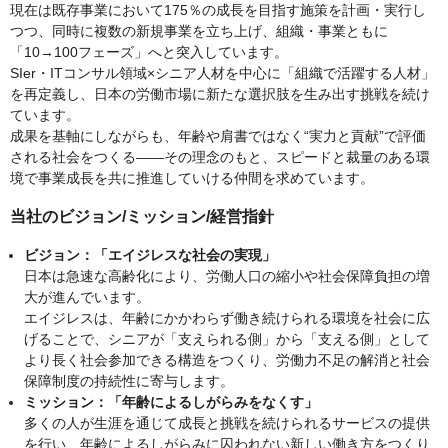
現在は既存事業において175％の成長を目指す施策を計画・実行し
つつ、同時に複数の新規事業を立ち上げ、組織・事業ともに
「10→100フェーズ」へと突入しています。
SIer・ITコンサル領域×シニア人材を中心に「組織で活躍する人材」
を再定義し、日本の労働市場に新たな選択肢を生み出す挑戦を続け
ています。
成果を基軸にしながらも、年齢や肩書ではなく“実力と貢献”で評価
される社会をつくる――その理念のもと、スピードと裁量のある環
境で事業成長を共に推進していける仲間を求めています。
当社のビジョン/ミッション/経営指針
ビジョン：「エイジレスな社会の実現」
日本は急速な高齢化により、労働人口の縮小や社会保障負担の増
大が進んでいます。
エイジレスは、年齢にかかわらず働き続けられる環境を社会に広
げることで、シニアが「支えられる側」から「支える側」として
より長く社会参加できる構造をつくり、労働力不足の解消と社会
保障制度の持続性に寄与します。
ミッション：「年齢によるしがらみをなくす」
多くの人が生涯を通じて成長と挑戦を続けられるサービスの提供
を行い、年齢によるしがらみに囚われない新しい働き方をつくり