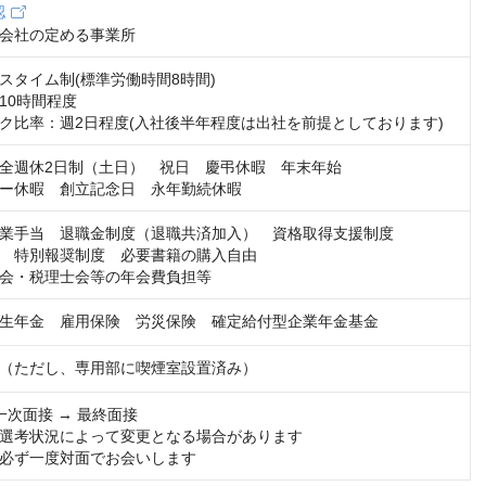
認
会社の定める事業所
スタイム制(標準労働時間8時間)

0時間程度

ク比率：週2日程度(入社後半年程度は出社を前提としております)
全週休2日制（土日）　祝日　慶弔休暇　年末年始　

ー休暇　創立記念日　永年勤続休暇
業手当　退職金制度（退職共済加入）　資格取得支援制度　

　特別報奨制度　必要書籍の購入自由　

会・税理士会等の年会費負担等
生年金　雇用保険　労災保険　確定給付型企業年金基金
（ただし、専用部に喫煙室設置済み）
一次面接 → 最終面接

選考状況によって変更となる場合があります

必ず一度対面でお会いします