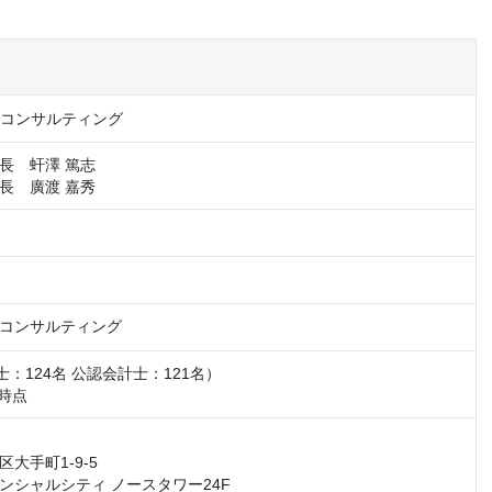
Sコンサルティング
長　虷澤 篤志

長　廣渡 嘉秀
コンサルティング
士：124名 公認会計士：121名）

月時点
大手町1-9-5

ンシャルシティ ノースタワー24F