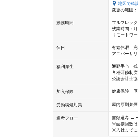
地図で確
変更の範囲：
フルフレック
勤務時間
残業時間：月1
リモートワー
有給休暇　完
休日
アニバーサリ
通勤手当　残
福利厚生
各種研修制度
公認会計士協
健康保険　厚
加入保険
屋内原則禁煙
受動喫煙対策
書類選考 → 
選考フロー
※面接回数は
※入社までに