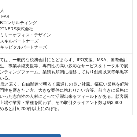
人

FAS

Bコンサルティング

ARTNERS株式会社

ミリーオフィス・デザイン

Sスキルパートナーズ

Sキャピタルパートナーズ
ては、一般的な税務会計にとどまらず、IPO支援、M&A、国際会計
生、事業承継支援等、専門性の高い多彩なサービスをトータルで展
ンティングファーム。業績も順調に推移しており創業以来毎年黒字
いる。

8歳と若く、自由闊達で明るく風通しの良い社風。幅広い業務を経験
門性を磨きたい方、大きな案件に携わりたい方等、前向きに業務に
いった志向性の人材にとって活躍出来るフィールドがある。顧客層
上場や業界・業種を問わず、その取引クライアント数は約3,800
めると計5,200件以上にのぼる。