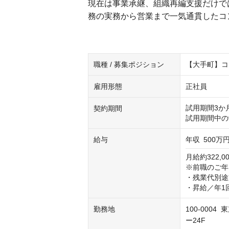
現在は事業承継、組織再編支援だけで
務の実務から営業まで一気通貫したコ
職種 / 募集ポジション
【大手町】コ
雇用形態
正社員
試用期間3か月
契約期間
試用期間中の
給与
年収
500万円
月給約322,00
※前職のご年
・残業代別途
・昇給／年1
勤務地
100-000
ー24F