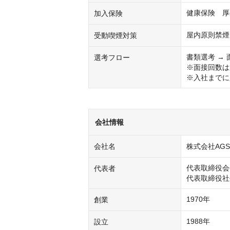
健康保険　厚
加入保険
屋内原則禁煙
受動喫煙対策
書類選考 → 
選考フロー
※面接回数は
※入社までに
会社情報
会社名
株式会社AG
代表取締役会
代表者
代表取締役社
1970年
創業
1988年
設立