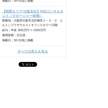
掲載日：
30+日
前に掲載
【関西エリア/大阪支社】FASコンサルタ
ント（マネージャー候補）
勤務地：大阪府大阪市北区梅田２－２－２ ヒ
ルトンプラザウエストオフィスタワー13階
給与：
年収
800万円 〜 1500万円
雇用形態：正社員
掲載日：
30+日
前に掲載
すべての求人を見る