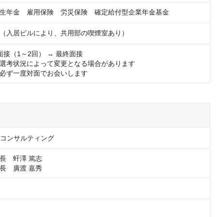
生年金　雇用保険　労災保険　確定給付型企業年金基金
（入居ビルにより、共用部の喫煙室あり）
面接（1～2回） → 最終面接

選考状況によって変更となる場合があります

必ず一度対面でお会いします
Sコンサルティング
長　虷澤 篤志

長　廣渡 嘉秀