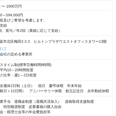
 〜 1000万円
0～594,000円

収及びご希望を考慮します。

支給

回、賞与／年2回（業績に応じて支給）
1 大阪市北区梅田2-2-2 ヒルトンプラザウエストオフィスタワー13階
認
会社の定める事業所
スタイム制(標準労働時間8時間)

均10～20時間程度

ク比率：週1～2日程度
全週休2日制（土日）　祝日　慶弔休暇　年末年始　

験日＋12日間）　アニバーサリー休暇　創立記念日　永年勤続休暇
業手当　退職金制度（退職共済加入）　資格取得支援制度　

　特別報奨制度　必要書籍の購入自由　

会・税理士会等の年会費負担等