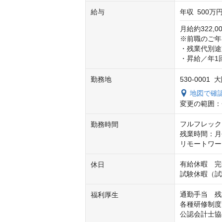
給与
年収
500万円
月給約322,00
※前職のご年
・残業代別途
・昇給／年1
勤務地
530-000
地図で確
変更の範囲：
フルフレック
勤務時間
残業時間：月平
リモートワー
有給休暇　完
休日
試験休暇（試
通勤手当　残
福利厚生
各種研修制度
公認会計士協