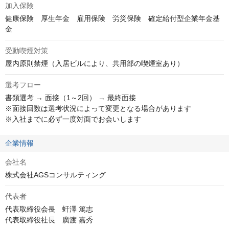
加入保険
健康保険　厚生年金　雇用保険　労災保険　確定給付型企業年金基
金
受動喫煙対策
屋内原則禁煙（入居ビルにより、共用部の喫煙室あり）
選考フロー
書類選考 → 面接（1～2回） → 最終面接

※面接回数は選考状況によって変更となる場合があります

※入社までに必ず一度対面でお会いします
企業情報
会社名
株式会社AGSコンサルティング
代表者
代表取締役会長　虷澤 篤志

代表取締役社長　廣渡 嘉秀