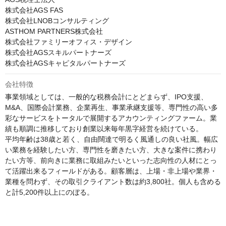
株式会社AGS FAS

株式会社LNOBコンサルティング

ASTHOM PARTNERS株式会社

株式会社ファミリーオフィス・デザイン

株式会社AGSスキルパートナーズ

株式会社AGSキャピタルパートナーズ
会社特徴
事業領域としては、一般的な税務会計にとどまらず、IPO支援、
M&A、国際会計業務、企業再生、事業承継支援等、専門性の高い多
彩なサービスをトータルで展開するアカウンティングファーム。業
績も順調に推移しており創業以来毎年黒字経営を続けている。

平均年齢は38歳と若く、自由闊達で明るく風通しの良い社風。幅広
い業務を経験したい方、専門性を磨きたい方、大きな案件に携わり
たい方等、前向きに業務に取組みたいといった志向性の人材にとっ
て活躍出来るフィールドがある。顧客層は、上場・非上場や業界・
業種を問わず、その取引クライアント数は約3,800社。個人も含める
と計5,200件以上にのぼる。