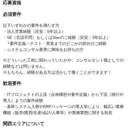
応募資格
必須要件
以下いずれかの要件を満たす方
・法人営業経験（目安：5年以上）
・SE（言語不問）もしくはSIerのご経験（目安：3年以上）
└要件定義～テスト・実装までのどこかの部分のご経験
・システムコンサル業界に興味をお持ちの方
※どういった工程に関わっていたかや、コンサルタント職としての
経験などは問いません。
※もちろん、経験がある方は活かして働くことができます！
歓迎要件
・ITプロジェクトの上流（企画構想や要件定義）から下流（移行や
導入）までの案件経験
・基幹システム入替やERPパッケージの導入等により、幅広い業務
機能（販売/購買/生産/会計/人事等）や業種業態に関する知見
関西エリアについて