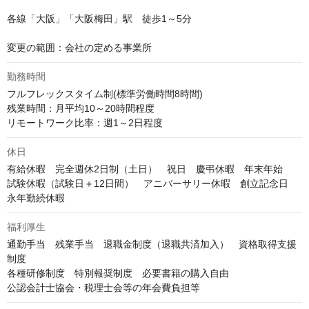
各線「大阪」「大阪梅田」駅　徒歩1～5分

変更の範囲：会社の定める事業所
勤務時間
フルフレックスタイム制(標準労働時間8時間)

残業時間：月平均10～20時間程度

リモートワーク比率：週1～2日程度
休日
有給休暇　完全週休2日制（土日）　祝日　慶弔休暇　年末年始　

試験休暇（試験日＋12日間）　アニバーサリー休暇　創立記念日　
永年勤続休暇
福利厚生
通勤手当　残業手当　退職金制度（退職共済加入）　資格取得支援
制度　

各種研修制度　特別報奨制度　必要書籍の購入自由　

公認会計士協会・税理士会等の年会費負担等