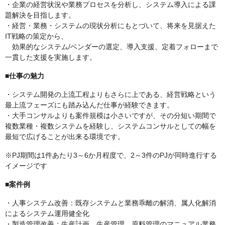
・企業の経営状況や業務プロセスを分析し、システム導入による課
題解決を目指します。
・経営・業務・システムの現状分析にもとづいて、将来を見据えた
IT戦略の策定から、
効果的なシステム/ベンダーの選定、導入支援、定着フォローまで
一貫した支援を実施します。
■仕事の魅力
・システム開発の上流工程よりもさらに上である、経営戦略という
最上流フェーズにも踏み込んだ仕事が経験できます。
・大手コンサルよりも案件規模は小さいですが、その分短い期間で
複数業種・複数システムを経験し、システムコンサルとしての幅を
最短で広げることが出来る環境です。
※PJ期間は1件あたり3～6か月程度で、2～3件のPJが同時進行する
イメージです
■案件例
・人事システム改善：既存システムと業務乖離の解消、属人化解消
によるシステム運用健全化
・製造管理改善：生産計画、生産管理、原料管理のマニュアル業務