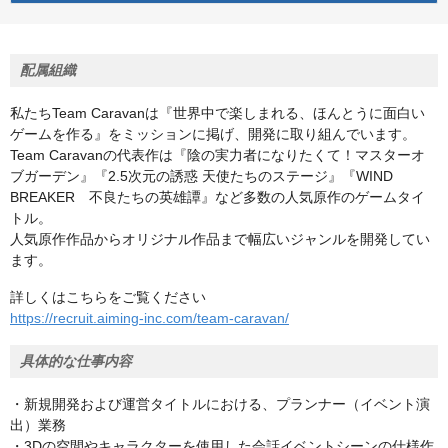
配属組織
私たちTeam Caravanは『世界中で楽しまれる、ほんとうに面白い
ゲームを作る』をミッションに掲げ、開発に取り組んでいます。
Team Caravanの代表作は『陰の実力者になりたくて！マスターオ
ブガーデン』『2.5次元の誘惑 天使たちのステージ』『WIND
BREAKER 不良たちの英雄譚』など多数の人気原作のゲームタイ
トル。
人気原作作品からオリジナル作品まで幅広いジャンルを開発してい
ます。
詳しくはこちらをご覧ください
https://recruit.aiming-inc.com/team-caravan/
具体的な仕事内容
・新規開発および運営タイトルにおける、プランナー（イベント演
出）業務
・3Dの空間やキャラクターを使用した会話イベントシーンの仕様作