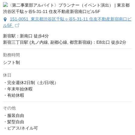
151-0051 東京都渋谷区千駄ヶ谷5-31‐11 住友不動産新宿南口ビ
ル5F
新宿駅：新南口 徒歩4分 

新宿三丁目駅 (丸ノ内線, 副都心線, 都営新宿線)：E8出口 徒歩2分
勤務時間
シフト制
休日
・完全週休2日制（土/日/祝） 

・年末年始休暇 

・有給休暇
その他
・服装自由

・髪型自由

・ピアス/ネイル可