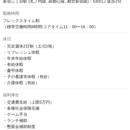
新宿三丁目駅 (丸ノ内線, 副都心線, 都営新宿線)：E8出口 徒歩2分
勤務時間
フレックスタイム制

（標準労働時間8時間/コアタイム11：00〜16：00）
休日
・完全週休2日制（土/日/祝）

・リフレッシュ休暇

・年末年始休暇

・有給休暇

・慶弔休暇

・子の看護等休暇（有給）

・介護休暇（有給）
福利厚生
・交通費支給（上限5万円）

・各種社会保険完備

・ゲーム手当

・ランチ補助

・懇親会補助制度
