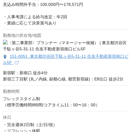
見込み時間外手当：100,000円〜178,571円

・人事考課による給与改定：年2回

・業績に応じて決算賞与あり
勤務地の所在地/地図
151-0051 東京都渋谷区千駄ヶ谷5-31‐11 住友不動産新宿南口ビ
ル5F
新宿駅：新南口 徒歩4分

新宿三丁目駅 (丸ノ内線, 副都心線, 都営新宿線)：E8出口 徒歩2分
勤務時間
フレックスタイム制

（標準労働時間8時間/コアタイム11：00〜16：00）
休日
・完全週休2日制（土/日/祝）

・リフレッシュ休暇
